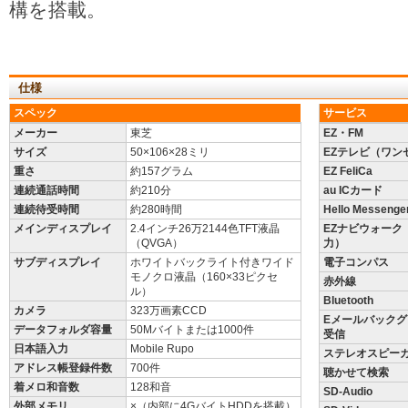
構を搭載。
仕様
スペック
サービス
メーカー
東芝
EZ・FM
サイズ
50×106×28ミリ
EZテレビ（ワン
重さ
約157グラム
EZ FeliCa
連続通話時間
約210分
au ICカード
連続待受時間
約280時間
Hello Messenge
メインディスプレイ
2.4インチ26万2144色TFT液晶
EZナビウォーク
（QVGA）
力）
サブディスプレイ
ホワイトバックライト付きワイド
電子コンパス
モノクロ液晶（160×33ピクセ
赤外線
ル）
Bluetooth
カメラ
323万画素CCD
Eメールバック
データフォルダ容量
50Mバイトまたは1000件
受信
日本語入力
Mobile Rupo
ステレオスピー
アドレス帳登録件数
700件
聴かせて検索
着メロ和音数
128和音
SD-Audio
外部メモリ
×（内部に4GバイトHDDを搭載）