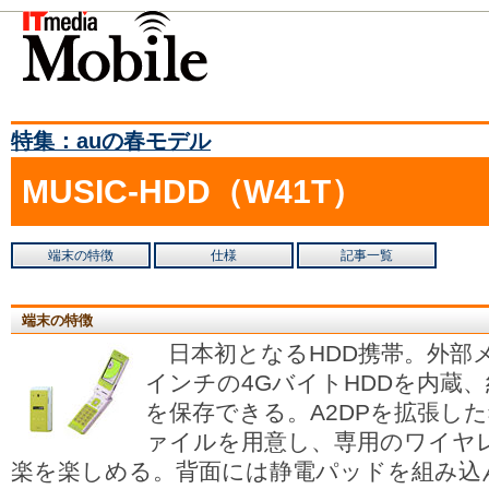
特集：auの春モデル
MUSIC-HDD（W41T）
端末の特徴
仕様
記事一覧
端末の特徴
日本初となるHDD携帯。外部メ
インチの4GバイトHDDを内蔵、
を保存できる。A2DPを拡張した独自
ァイルを用意し、専用のワイヤ
楽を楽しめる。背面には静電パッドを組み込