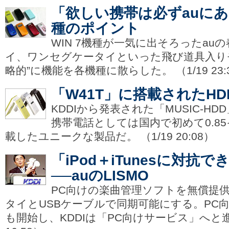
「欲しい携帯は必ずauにある
種のポイント
WIN 7機種が一気に出そろったau
イ、ワンセグケータイといった飛び道具入り
略的”に機能を各機種に散らした。 （1/19 23:
「W41T」に搭載されたHD
KDDIから発表された「MUSIC-HD
携帯電話としては国内で初めて0.8
載したユニークな製品だ。 （1/19 20:08）
「iPod＋iTunesに対抗
──auのLISMO
PC向けの楽曲管理ソフトを無償提
タイとUSBケーブルで同期可能にする。PC
も開始し、KDDIは「PC向けサービス」へと進出