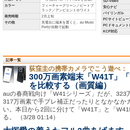
SD-Video
カラー
フィーチャーグリーン／ビートブ
安心ナビ
ラック／アンビエントホワイト
バイリンガル
発売時期
2月上旬
PCサイトビュー
その他
充電台に端末を置くと、au Music
PCドキュメント
Portが自動で起動
KCP対応
記事一覧
荻窪圭の携帯カメラでこう遊べ：
300万画素端末「W41T」
を比較する（画質編）
auの春商戦向け「W41シリーズ」だが、323
317万画素で手ブレ補正だったりとなかなか
い。本日から2回に分けて「W41T」と「W4
る。 （3/28 01:14）