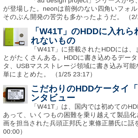
「au design project」シリー
が登場した。neonは前例のない四角いフォ
そのぶん開発の苦労も多かったようだ。 （2/1 
「W41T」のHDDに入れ
れないもの
「W41T」に搭載されたHDDには
とがたくさんある。HDDに書き込めるデー
タ、USBマスストレージ領域に書き込み可
単にまとめた。 （1/25 23:17）
こだわりのHDDケータイ「
ンタビュー
「W41T」は、国内では初めてのH
あって、いくつもの困難を乗り越えて製品化
画を担当された兵頭正邦氏と東條正勝氏に話を聞
00:00）