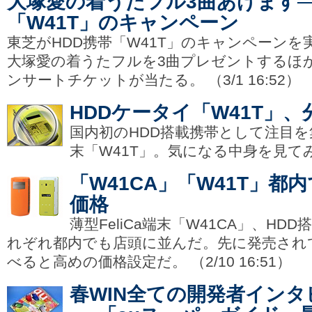
大塚愛の着うたフル3曲あげます─
「W41T」のキャンペーン
東芝がHDD携帯「W41T」のキャンペーンを
大塚愛の着うたフルを3曲プレゼントするほ
ンサートチケットが当たる。 （3/1 16:52）
HDDケータイ「W41T」
国内初のHDD搭載携帯として注目を
末「W41T」。気になる中身を見てみた。
「W41CA」「W41T」都
価格
薄型FeliCa端末「W41CA」、HD
れぞれ都内でも店頭に並んだ。先に発売されて
べると高めの価格設定だ。 （2/10 16:51）
春WIN全ての開発者イン