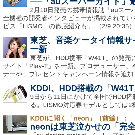
──「auスーパーガイド」
2月10日発売の携帯情報誌「auスー
全機種の開発者インタビューが掲載されてい
ビス「LISMO」の徹底紹介も。 （2/9 20:35
東芝、音楽ケータイ情報サイト
一新
東芝が、HDD携帯「W41T」の発
サイト「Play-T」を一新。プロデューサー
ナーや、プレゼントキャンペーン情報を追加した。 
KDDI、HDD搭載の「W4
9日から11日にかけて全国でHDD
る。LISMO対応春モデルとしては2機種目
KDDIに聞く「neon」（前編）：
neonは東芝泣かせの「完