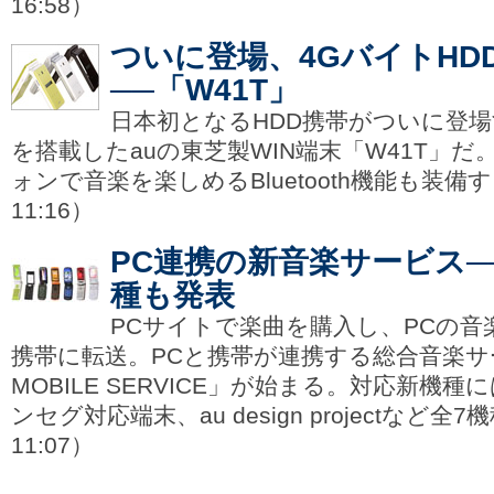
16:58）
ついに登場、4GバイトHD
──「W41T」
日本初となるHDD携帯がついに登場
を搭載したauの東芝製WIN端末「W41T」
ォンで音楽を楽しめるBluetooth機能も装備
11:16）
PC連携の新音楽サービス──
種も発表
PCサイトで楽曲を購入し、PCの
携帯に転送。PCと携帯が連携する総合音楽サービ
MOBILE SERVICE」が始まる。対応新機
ンセグ対応端末、au design projectなど全
11:07）