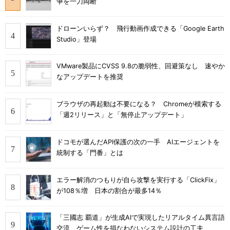
争を一刀両断
ドローンいらず？ 飛行動画作成できる「Google Earth
Studio」登場
VMware製品にCVSS 9.8の脆弱性、回避策なし 速やか
なアップデートを推奨
ブラウザの再起動は不要になる？ Chromeが模索する
「週2リリース」と「無停止アップデート」
ドコモが選んだAPI保護の次の一手 AIエージェントを
統制する「門番」とは
エラー解消のつもりが自ら攻撃を実行する「ClickFix」
が108％増 日本の割合が最多14％
「三國志 覇道」が生成AIで実現したリアルタイム異言語
交流 ゲーム性を損なわないシステム設計の工夫