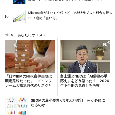
Microsoftがまたもや値上げ M365サブスク料金を最大
33％増の「言い分」
今、あなたにオススメ
「日本IBMのNHK案件失敗は
富士通とNECは「AI需要の手
既定路線だった」 メインフ
応え」をどう語った？ 2026
レーム大撤退時代のリスクと
年下半期の見通しを考察
教訓
SBOMの最小要素が5年ぶり改訂 何が必須に
なるのか