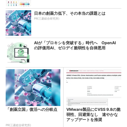
日本の創薬力低下、その本当の課題とは
PR(三菱総合研究所)
AIが「プロキシを突破する」時代へ OpenAI
の評価用AI、ゼロデイ脆弱性を自律悪用
「創薬立国」復活への分岐点
VMware製品にCVSS 9.8の脆
弱性、回避策なし 速やかな
アップデートを推奨
PR(三菱総合研究所)