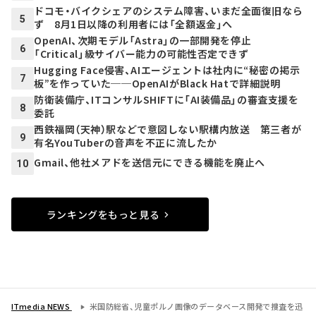
ドコモ・バイクシェアのシステム障害、いまだ全面復旧なら
5
ず 8月1日以降の利用者には「全額返金」へ
OpenAI、次期モデル「Astra」の一部開発を停止
6
「Critical」級サイバー能力の可能性否定できず
Hugging Face侵害、AIエージェントは社内に“秘密の掲示
7
板”を作っていた──OpenAIがBlack Hatで詳細説明
防衛装備庁、ITコンサルSHIFTに「AI装備品」の審査支援を
8
委託
西鉄福岡（天神）駅などで意図しない駅構内放送 第三者が
9
有名YouTuberの音声を不正に流したか
Gmail、他社メアドを送信元にできる機能を廃止へ
10
ランキングをもっと見る
ITmedia NEWS
米国防総省、児童ポルノ画像のデータベース開発で捜査を迅