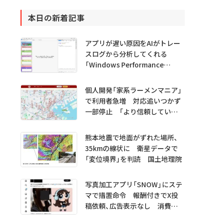
本日の新着記事
アプリが遅い原因をAIがトレー
スログから分析してくれる
「Windows Performance
Analyzer MCP」 Microsoftが
プレビュー公開
個人開発「家系ラーメンマニア」
で利用者急増 対応追いつかず
一部停止 「より信頼していた
だけるアプリに」
熊本地震で地面がずれた場所、
35kmの線状に 衛星データで
「変位境界」を判読 国土地理院
写真加工アプリ「SNOW」にステ
マで措置命令 報酬付きでX投
稿依頼、広告表示なし 消費者
庁