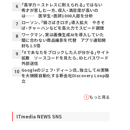
「高学力＝ストレスに耐えられる」ではない
6
秀才が苦しむ一方、収入・満足度が高いの
は…… 医学生・医師1000人超を分析
ローソン、「鍋さばきロボ」導入拡大 やきそ
7
ば・チャーハンなどを高火力でスピード調理
ワークマン、実は画像生成AIを導入していた
8
間に合わない商品撮影を代替 アプリ通知開
封も1.5倍
「Xであなたをブロックした人が分かる」サイト
9
拡散 ソースコードを見たら、IDとパスワード
外部送信
Googleのジェフ・ディーン氏、独立してAI実験
10
を大規模自動化する新会社Discovery Loop設
立
もっと見る
ITmedia NEWS SNS