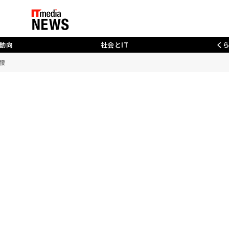
動向
社会とIT
く
腰