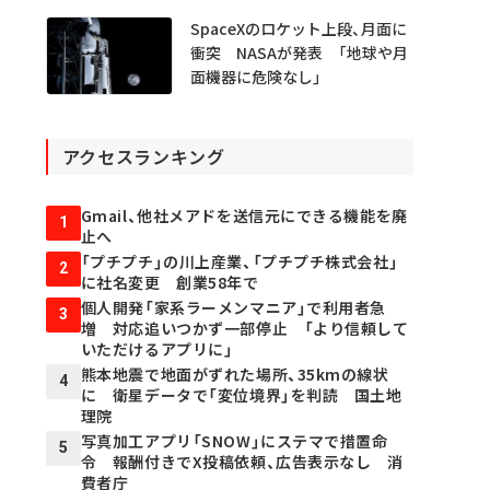
SpaceXのロケット上段、月面に
衝突 NASAが発表 「地球や月
面機器に危険なし」
アクセスランキング
Gmail、他社メアドを送信元にできる機能を廃
1
止へ
「プチプチ」の川上産業、「プチプチ株式会社」
2
に社名変更 創業58年で
個人開発「家系ラーメンマニア」で利用者急
3
増 対応追いつかず一部停止 「より信頼して
いただけるアプリに」
熊本地震で地面がずれた場所、35kmの線状
4
に 衛星データで「変位境界」を判読 国土地
理院
写真加工アプリ「SNOW」にステマで措置命
5
令 報酬付きでX投稿依頼、広告表示なし 消
費者庁