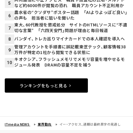
5
など約6000件が閲覧の恐れ 職員アカウント不正利用か
農水省の“クソダサ”ポスター話題 「AIよりよっぽど良い」
6
の声も 担当者に狙いを聞いた
東大、60代教授を懲戒処分 サイトのHTMLソースに“不適
7
切な言葉” 「六四天安門」問題が理由と毎日報道
バンダイ、トレカ巡りマイナカードでの本人確認を導入へ
8
管理アカウントを手順書に誤記載――東芝テック、顧客情報38
9
万件が特定の1社から閲覧できる状態に
キオクシア、フラッシュメモリでメモリ容量を増やせるモ
10
ジュール発表 DRAMの容量不足を補う
ランキングをもっと見る
ITmedia NEWS
業界動向
イー・アクセス、通期は最終黒字の見通し