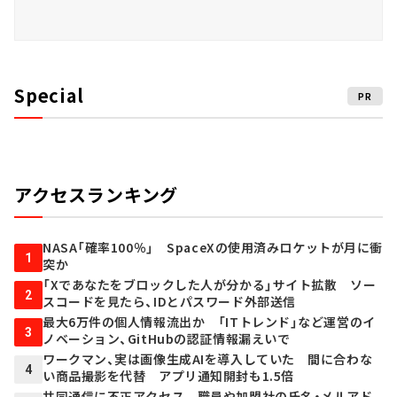
Special
PR
アクセスランキング
NASA「確率100％」 SpaceXの使用済みロケットが月に衝
1
突か
「Xであなたをブロックした人が分かる」サイト拡散 ソー
2
スコードを見たら、IDとパスワード外部送信
最大6万件の個人情報流出か 「ITトレンド」など運営のイ
3
ノベーション、GitHubの認証情報漏えいで
ワークマン、実は画像生成AIを導入していた 間に合わな
4
い商品撮影を代替 アプリ通知開封も1.5倍
共同通信に不正アクセス 職員や加盟社の氏名・メルアド