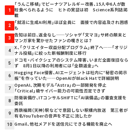
「うんこ移植」でピーナツアレルギー改善、15人中6人が数
粒食べられるように ヒトの実証は初 Science系列誌掲
1
載
「就活に生成AI利用」ほぼ全員に 面接で内容追及され困惑
2
も
告知は前日、返金なし──ソシャゲ「文マヨ」サ終の顛末と
3
マンガ家を驚かせたファンの嘆きとは？
X、「クリエイター収益分配プログラム」終了へ──「オリジ
4
ナル投稿」に絞った新報酬制度に移行
ドコモ・バイクシェアのシステム障害、いまだ全面復旧なら
5
ず 8月1日以降の利用者には「全額返金」へ
Hugging Face侵害、AIエージェントは社内に“秘密の掲示
6
板”を作っていた──OpenAIがBlack Hatで詳細説明
OpenAI、次期モデル「Astra」の一部開発を停止
7
「Critical」級サイバー能力の可能性否定できず
防衛装備庁、ITコンサルSHIFTに「AI装備品」の審査支援を
8
委託
西鉄福岡（天神）駅などで意図しない駅構内放送 第三者が
9
有名YouTuberの音声を不正に流したか
Gmail、他社メアドを送信元にできる機能を廃止へ
10