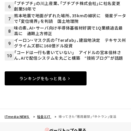
「プチプチ」の川上産業、「プチプチ株式会社」に社名変更
6
創業58年で
熊本地震で地面がずれた場所、35kmの線状に 衛星データ
7
で「変位境界」を判読 国土地理院
味の素、AI・サーバ向け半導体基板材好調で1Q業績過去最
8
高に 通期上方修正
イーロン・マスク氏の「Terafab」、建設地決定 テキサス州
9
グライムズ郡に168億ドル投資
「コードは一行も書いていない」 アイドルの宮本佳林さ
10
ん、AIで配信システムを丸ごと構築 “技術ブログ”が話題
ランキングをもっと見る
ITmedia NEWS
社会とIT
帰ってきた「悪用厳禁」――「ネトラン」復活
ページトップへ戻る