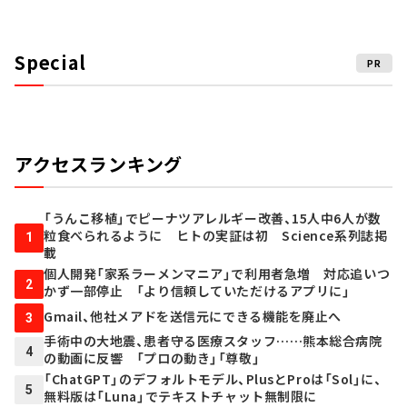
Special
PR
アクセスランキング
「うんこ移植」でピーナツアレルギー改善、15人中6人が数
粒食べられるように ヒトの実証は初 Science系列誌掲
1
載
個人開発「家系ラーメンマニア」で利用者急増 対応追いつ
2
かず一部停止 「より信頼していただけるアプリに」
Gmail、他社メアドを送信元にできる機能を廃止へ
3
手術中の大地震、患者守る医療スタッフ……熊本総合病院
4
の動画に反響 「プロの動き」「尊敬」
「ChatGPT」のデフォルトモデル、PlusとProは「Sol」に、
5
無料版は「Luna」でテキストチャット無制限に