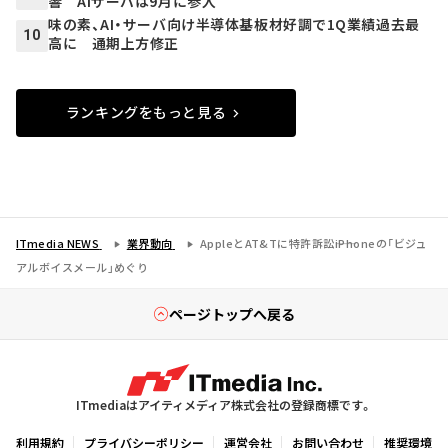
響 AIサーバは9月に参入
味の素、AI・サーバ向け半導体基板材好調で1Q業績過去最
10
高に 通期上方修正
ランキングをもっと見る
ITmedia NEWS
業界動向
AppleとAT&Tに特許訴訟――iPhoneの「ビジュ
アルボイスメール」めぐり
ページトップへ戻る
ITmediaはアイティメディア株式会社の登録商標です。
利用規約
プライバシーポリシー
運営会社
お問い合わせ
推奨環境