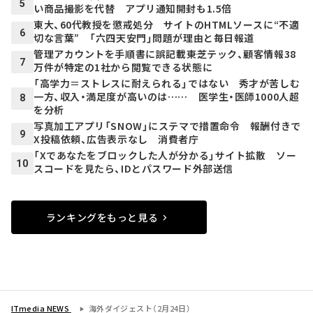
5
い商品撮影を代替 アプリ通知開封も1.5倍
東大、60代教授を懲戒処分 サイトのHTMLソースに“不適
6
切な言葉” 「六四天安門」問題が理由と毎日報道
管理アカウントを手順書に誤記載――東芝テック、顧客情報38
7
万件が特定の1社から閲覧できる状態に
「高学力＝ストレスに耐えられる」ではない 秀才が苦しむ
一方、収入・満足度が高いのは…… 医学生・医師1000人超
8
を分析
写真加工アプリ「SNOW」にステマで措置命令 報酬付きで
9
X投稿依頼、広告表示なし 消費者庁
「Xであなたをブロックした人が分かる」サイト拡散 ソー
10
スコードを見たら、IDとパスワード外部送信
ランキングをもっと見る
ITmedia NEWS
海外ダイジェスト（2月24日）