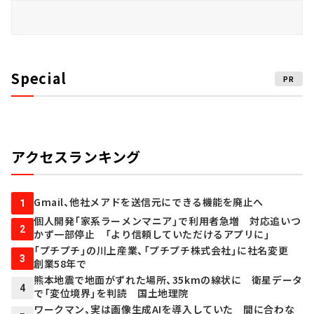
Special
PR
アクセスランキング
Gmail、他社メアドを送信元にできる機能を廃止へ
1
個人開発「家系ラーメンマニア」で利用者急増 対応追いつ
2
かず一部停止 「より信頼していただけるアプリに」
「プチプチ」の川上産業、「プチプチ株式会社」に社名変更
3
創業58年で
熊本地震で地面がずれた場所、35kmの線状に 衛星データ
4
で「変位境界」を判読 国土地理院
ワークマン、実は画像生成AIを導入していた 間に合わな