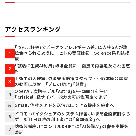
アクセスランキング
「うんこ移植」でピーナツアレルギー改善、15人中6人が数
粒食べられるように ヒトの実証は初 Science系列誌掲
1
載
「就活に生成AI利用」ほぼ全員に 面接で内容追及され困惑
2
も
手術中の大地震、患者守る医療スタッフ……熊本総合病院
3
の動画に反響 「プロの動き」「尊敬」
OpenAI、次期モデル「Astra」の一部開発を停止
4
「Critical」級サイバー能力の可能性否定できず
Gmail、他社メアドを送信元にできる機能を廃止へ
5
ドコモ・バイクシェアのシステム障害、いまだ全面復旧なら
6
ず 8月1日以降の利用者には「全額返金」へ
防衛装備庁、ITコンサルSHIFTに「AI装備品」の審査支援を
7
委託