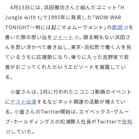
4月13日には、浜田雅功さんと組んだユニット「H
Jungle with t」で1995年に発表した「WOW WAR
TONIGHT～時には起こせよムーヴメント」の
歌詞
を
書いた際の思い出を
ツイート
。寝る暇もない浜田さ
んを思い浮かべて書き出し、東京・浜松町で働く人を見
ているうちに応援歌になり、帰りに入った吉野家で若
者がおごってくれた――というエピソードを披露してい
る。
小室さんは、2月に行われたニコニコ動画のイベント
に
ゲスト出演
するなどネット関連の活動が増えてい
る。小室さんのTwitter開始は、エイベックス・グルー
プ・ホールディングスの松浦勝人社長がTwitterで
告知
していた。