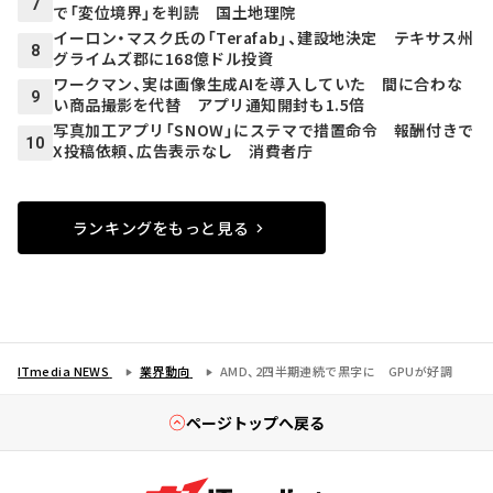
7
で「変位境界」を判読 国土地理院
イーロン・マスク氏の「Terafab」、建設地決定 テキサス州
8
グライムズ郡に168億ドル投資
ワークマン、実は画像生成AIを導入していた 間に合わな
9
い商品撮影を代替 アプリ通知開封も1.5倍
写真加工アプリ「SNOW」にステマで措置命令 報酬付きで
10
X投稿依頼、広告表示なし 消費者庁
ランキングをもっと見る
ITmedia NEWS
業界動向
AMD、2四半期連続で黒字に GPUが好調
ページトップへ戻る