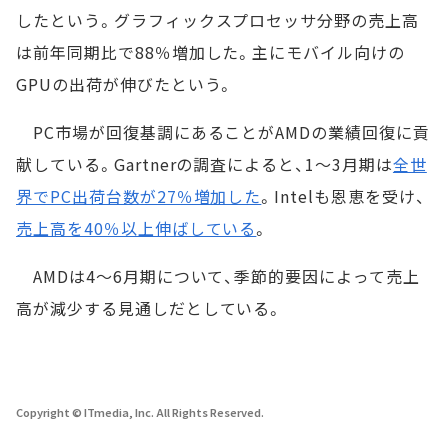
したという。グラフィックスプロセッサ分野の売上高
は前年同期比で88％増加した。主にモバイル向けの
GPUの出荷が伸びたという。
PC市場が回復基調にあることがAMDの業績回復に貢
献している。Gartnerの調査によると、1～3月期は
全世
界でPC出荷台数が27％増加した
。Intelも恩恵を受け、
売上高を40％以上伸ばしている
。
AMDは4～6月期について、季節的要因によって売上
高が減少する見通しだとしている。
Copyright © ITmedia, Inc. All Rights Reserved.