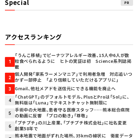
Special
PR
アクセスランキング
「うんこ移植」でピーナツアレルギー改善、15人中6人が数
粒食べられるように ヒトの実証は初 Science系列誌掲
1
載
個人開発「家系ラーメンマニア」で利用者急増 対応追いつ
2
かず一部停止 「より信頼していただけるアプリに」
Gmail、他社メアドを送信元にできる機能を廃止へ
3
「ChatGPT」のデフォルトモデル、PlusとProは「Sol」に、
4
無料版は「Luna」でテキストチャット無制限に
手術中の大地震、患者守る医療スタッフ……熊本総合病院
5
の動画に反響 「プロの動き」「尊敬」
「プチプチ」の川上産業、「プチプチ株式会社」に社名変更
6
創業58年で
熊本地震で地面がずれた場所、35kmの線状に 衛星データ