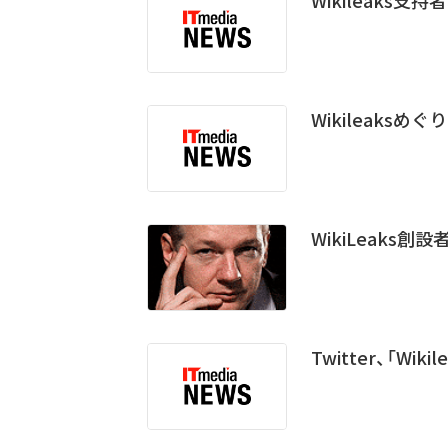
Wikileaks支
Wikileaksめ
WikiLeaks
Twitter、「W