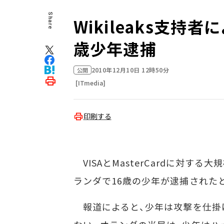
Share
Wikileaks支持
歳少年逮捕
2010年12月10日 12時50分
公開
[ITmedia]
印刷する
VISAとMasterCardに対する
ランダで16歳の少年が逮捕された
報道によると、少年は攻撃を仕掛