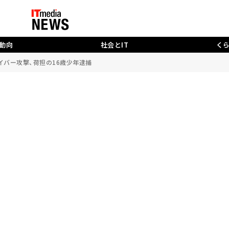
動向
社会とIT
く
るサイバー攻撃、荷担の16歳少年逮捕