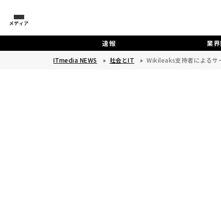
メディア
速報
業界
ITmedia NEWS
社会とIT
Wikileaks支持者によ