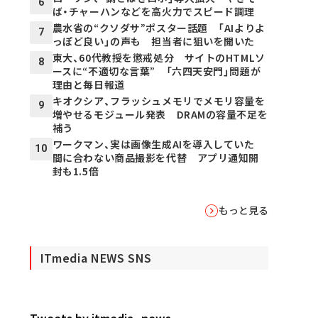
6
ば・チャーハンなどを高火力でスピード調理
農水省の“クソダサ”ポスター話題 「AIよりよ
7
っぽど良い」の声も 担当者に狙いを聞いた
東大、60代教授を懲戒処分 サイトのHTMLソ
8
ースに“不適切な言葉” 「六四天安門」問題が
理由と毎日報道
キオクシア、フラッシュメモリでメモリ容量を
9
増やせるモジュール発表 DRAMの容量不足を
補う
ワークマン、実は画像生成AIを導入していた
10
間に合わない商品撮影を代替 アプリ通知開
封も1.5倍
もっと見る
ITmedia NEWS SNS
Tweets by itmedia_news