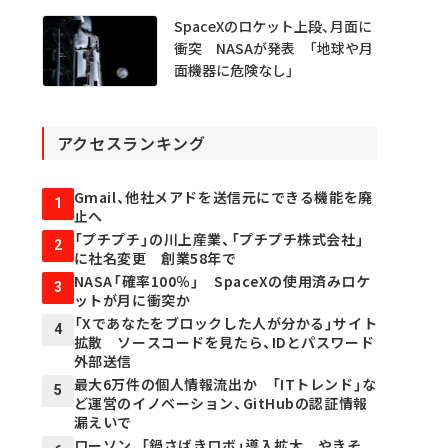
SpaceXのロケット上段、月面に
衝突 NASAが発表 「地球や月
面機器に危険なし」
アクセスランキング
Gmail、他社メアドを送信元にできる機能を廃
1
止へ
「プチプチ」の川上産業、「プチプチ株式会社」
2
に社名変更 創業58年で
NASA「確率100％」 SpaceXの使用済みロケ
3
ットが月に衝突か
「Xであなたをブロックした人が分かる」サイト
4
拡散 ソースコードを見たら、IDとパスワード
外部送信
最大6万件の個人情報流出か 「ITトレンド」な
5
ど運営のイノベーション、GitHubの認証情報
漏えいで
ローソン、「鍋さばきロボ」導入拡大 やきそ