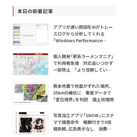
本日の新着記事
アプリが遅い原因をAIがトレー
スログから分析してくれる
「Windows Performance
Analyzer MCP」 Microsoftが
プレビュー公開
個人開発「家系ラーメンマニア」
で利用者急増 対応追いつかず
一部停止 「より信頼していた
だけるアプリに」
熊本地震で地面がずれた場所、
35kmの線状に 衛星データで
「変位境界」を判読 国土地理院
写真加工アプリ「SNOW」にステ
マで措置命令 報酬付きでX投
稿依頼、広告表示なし 消費者
庁