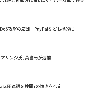
持者、VISAとMasterCardにサイバー攻撃で報復
ぐりDoS攻撃の応酬 PayPalなども標的に
創設者アサンジ氏、英当局が逮捕
ikileaks関連語を検閲」の憶測を否定