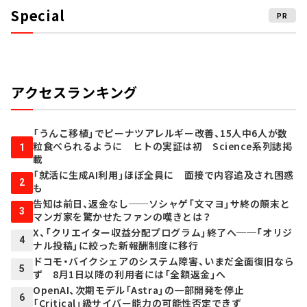
Special
PR
アクセスランキング
「うんこ移植」でピーナツアレルギー改善、15人中6人が数
粒食べられるように ヒトの実証は初 Science系列誌掲
1
載
「就活に生成AI利用」ほぼ全員に 面接で内容追及され困惑
2
も
告知は前日、返金なし──ソシャゲ「文マヨ」サ終の顛末と
3
マンガ家を驚かせたファンの嘆きとは？
X、「クリエイター収益分配プログラム」終了へ──「オリジ
4
ナル投稿」に絞った新報酬制度に移行
ドコモ・バイクシェアのシステム障害、いまだ全面復旧なら
5
ず 8月1日以降の利用者には「全額返金」へ
OpenAI、次期モデル「Astra」の一部開発を停止
6
「Critical」級サイバー能力の可能性否定できず