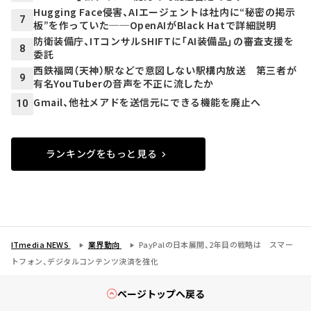
Hugging Face侵害、AIエージェントは社内に“秘密の掲示
7
板”を作っていた──OpenAIがBlack Hatで詳細説明
防衛装備庁、ITコンサルSHIFTに「AI装備品」の審査支援を
8
委託
西鉄福岡（天神）駅などで意図しない駅構内放送 第三者が
9
有名YouTuberの音声を不正に流したか
Gmail、他社メアドを送信元にできる機能を廃止へ
10
ランキングをもっと見る
ITmedia NEWS
業界動向
PayPalの日本展開、2年目の戦略は スマー
トフォン、デジタルコンテンツ決済を強化
ページトップへ戻る