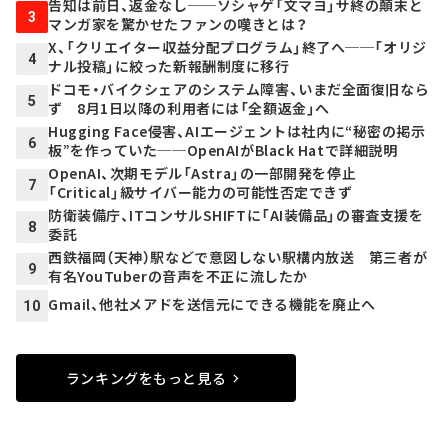
告知は前日、返金なし──ソシャゲ「文マヨ」サ終の顛末と
3
マンガ家を驚かせたファンの嘆きとは？
X、「クリエイター収益分配プログラム」終了へ──「オリジ
4
ナル投稿」に絞った新報酬制度に移行
ドコモ・バイクシェアのシステム障害、いまだ全面復旧なら
5
ず 8月1日以降の利用者には「全額返金」へ
Hugging Face侵害、AIエージェントは社内に“秘密の掲示
6
板”を作っていた──OpenAIがBlack Hatで詳細説明
OpenAI、次期モデル「Astra」の一部開発を停止
7
「Critical」級サイバー能力の可能性否定できず
防衛装備庁、ITコンサルSHIFTに「AI装備品」の審査支援を
8
委託
西鉄福岡（天神）駅などで意図しない駅構内放送 第三者が
9
有名YouTuberの音声を不正に流したか
Gmail、他社メアドを送信元にできる機能を廃止へ
10
ランキングをもっと見る