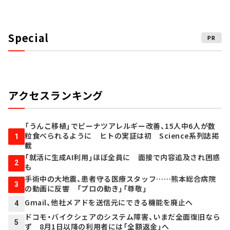
Special
PR
アクセスランキング
「うんこ移植」でピーナツアレルギー改善、15人中6人が数
粒食べられるように ヒトの実証は初 Science系列誌掲
1
載
「就活に生成AI利用」ほぼ全員に 面接で内容追及され困惑
2
も
手術中の大地震、患者守る医療スタッフ……熊本総合病院
3
の動画に反響 「プロの動き」「尊敬」
Gmail、他社メアドを送信元にできる機能を廃止へ
4
ドコモ・バイクシェアのシステム障害、いまだ全面復旧なら
5
ず 8月1日以降の利用者には「全額返金」へ