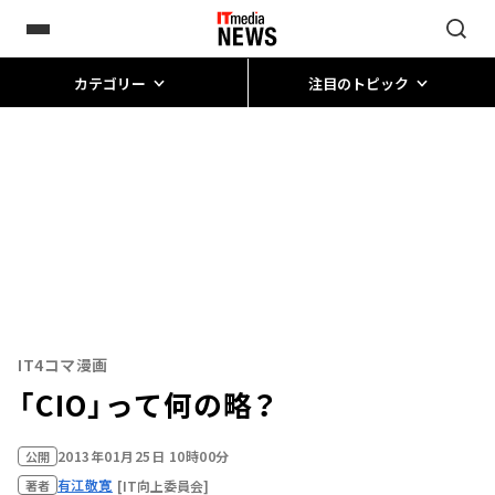
カテゴリー
注目のトピック
IT4コマ漫画
「CIO」って何の略？
2013年01月25日 10時00分
公開
有江敬寛
[IT向上委員会]
著者