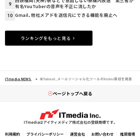
西鉄福岡（天神）駅などで意図しない駅構内放送 第三者が
9
有名YouTuberの音声を不正に流したか
Gmail、他社メアドを送信元にできる機能を廃止へ
10
ランキングをもっと見る
ITmedia NEWS
米Yahoo!、メールソーシャル化ツールのXobni買収を発表
ページトップへ戻る
ITmediaはアイティメディア株式会社の登録商標です。
利用規約
プライバシーポリシー
運営会社
お問い合わせ
推奨環境