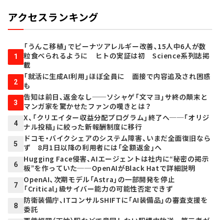
アクセスランキング
「うんこ移植」でピーナツアレルギー改善、15人中6人が数
粒食べられるように ヒトの実証は初 Science系列誌掲
1
載
「就活に生成AI利用」ほぼ全員に 面接で内容追及され困惑
2
も
告知は前日、返金なし──ソシャゲ「文マヨ」サ終の顛末と
3
マンガ家を驚かせたファンの嘆きとは？
X、「クリエイター収益分配プログラム」終了へ──「オリジ
4
ナル投稿」に絞った新報酬制度に移行
ドコモ・バイクシェアのシステム障害、いまだ全面復旧なら
5
ず 8月1日以降の利用者には「全額返金」へ
Hugging Face侵害、AIエージェントは社内に“秘密の掲示
6
板”を作っていた──OpenAIがBlack Hatで詳細説明
OpenAI、次期モデル「Astra」の一部開発を停止
7
「Critical」級サイバー能力の可能性否定できず
防衛装備庁、ITコンサルSHIFTに「AI装備品」の審査支援を
8
委託