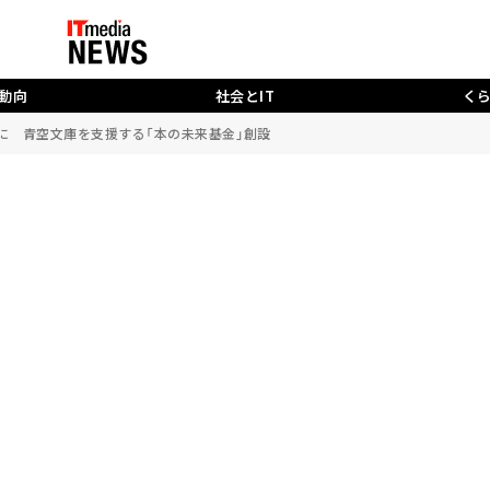
動向
社会とIT
く
に 青空文庫を支援する「本の未来基金」創設