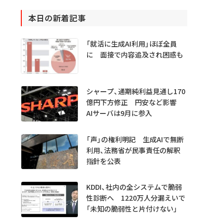
本日の新着記事
「就活に生成AI利用」ほぼ全員
に 面接で内容追及され困惑も
シャープ、通期純利益見通し170
億円下方修正 円安など影響
AIサーバは9月に参入
「声」の権利明記 生成AIで無断
利用、法務省が民事責任の解釈
指針を公表
KDDI、社内の全システムで脆弱
性診断へ 1220万人分漏えいで
「未知の脆弱性と片付けない」