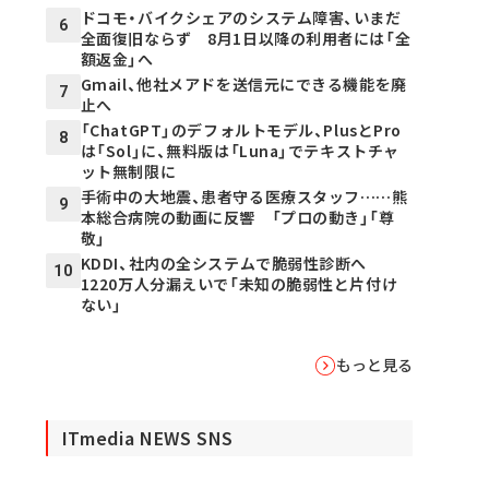
ドコモ・バイクシェアのシステム障害、いまだ
6
全面復旧ならず 8月1日以降の利用者には「全
額返金」へ
Gmail、他社メアドを送信元にできる機能を廃
7
止へ
「ChatGPT」のデフォルトモデル、PlusとPro
8
は「Sol」に、無料版は「Luna」でテキストチャ
ット無制限に
手術中の大地震、患者守る医療スタッフ……熊
9
本総合病院の動画に反響 「プロの動き」「尊
敬」
KDDI、社内の全システムで脆弱性診断へ
10
1220万人分漏えいで「未知の脆弱性と片付け
ない」
もっと見る
ITmedia NEWS SNS