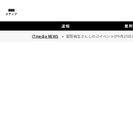
メディア
速報
業界
ITmedia NEWS
富田倫生さんしのぶイベントが9月25日