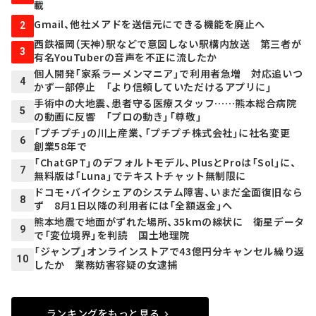
載
Gmail、他社メアドを送信元にできる機能を廃止へ
2
西鉄福岡（天神）駅などで意図しない駅構内放送 第三者が
3
有名YouTuberの音声を不正に流したか
個人開発「家系ラーメンマニア」で利用者急増 対応追いつ
4
かず一部停止 「より信頼していただけるアプリに」
手術中の大地震、患者守る医療スタッフ……熊本総合病院
5
の動画に反響 「プロの動き」「尊敬」
「プチプチ」の川上産業、「プチプチ株式会社」に社名変更
6
創業58年で
「ChatGPT」のデフォルトモデル、PlusとProは「Sol」に、
7
無料版は「Luna」でテキストチャット無制限に
ドコモ・バイクシェアのシステム障害、いまだ全面復旧なら
8
ず 8月1日以降の利用者には「全額返金」へ
熊本地震で地面がずれた場所、35kmの線状に 衛星データ
9
で「変位境界」を判読 国土地理院
「ジャンプ」オンラインストアで43億円分キャンセル繰り返
10
したか 業務妨害容疑の女逮捕
ランキングをもっと見る