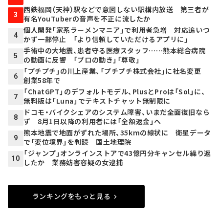
西鉄福岡（天神）駅などで意図しない駅構内放送 第三者が
3
有名YouTuberの音声を不正に流したか
個人開発「家系ラーメンマニア」で利用者急増 対応追いつ
4
かず一部停止 「より信頼していただけるアプリに」
手術中の大地震、患者守る医療スタッフ……熊本総合病院
5
の動画に反響 「プロの動き」「尊敬」
「プチプチ」の川上産業、「プチプチ株式会社」に社名変更
6
創業58年で
「ChatGPT」のデフォルトモデル、PlusとProは「Sol」に、
7
無料版は「Luna」でテキストチャット無制限に
ドコモ・バイクシェアのシステム障害、いまだ全面復旧なら
8
ず 8月1日以降の利用者には「全額返金」へ
熊本地震で地面がずれた場所、35kmの線状に 衛星データ
9
で「変位境界」を判読 国土地理院
「ジャンプ」オンラインストアで43億円分キャンセル繰り返
10
したか 業務妨害容疑の女逮捕
ランキングをもっと見る