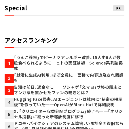
Special
PR
アクセスランキング
「うんこ移植」でピーナツアレルギー改善、15人中6人が数
粒食べられるように ヒトの実証は初 Science系列誌掲
1
載
「就活に生成AI利用」ほぼ全員に 面接で内容追及され困惑
2
も
告知は前日、返金なし──ソシャゲ「文マヨ」サ終の顛末と
3
マンガ家を驚かせたファンの嘆きとは？
Hugging Face侵害、AIエージェントは社内に“秘密の掲示
4
板”を作っていた──OpenAIがBlack Hatで詳細説明
X、「クリエイター収益分配プログラム」終了へ──「オリジ
5
ナル投稿」に絞った新報酬制度に移行
ドコモ・バイクシェアのシステム障害、いまだ全面復旧なら
6
ず 8月1日以降の利用者には「全額返金」へ