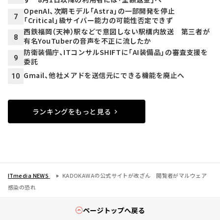
OpenAI、次期モデル「Astra」の一部開発を停止
7
「Critical」級サイバー能力の可能性否定できず
西鉄福岡（天神）駅などで意図しない駅構内放送 第三者が
8
有名YouTuberの音声を不正に流したか
防衛装備庁、ITコンサルSHIFTに「AI装備品」の審査支援を
9
委託
Gmail、他社メアドを送信元にできる機能を廃止へ
10
ランキングをもっと見る
ITmedia NEWS
KADOKAWAの公式サイトが改ざん 閲覧者がマルウェア
感染の恐れ
ページトップへ戻る