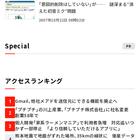
「意図的削除はしていない」が…… 謎深まる“消
えた初音ミク”問題
2007年10月22日 08時02分
Special
PR
アクセスランキング
Gmail、他社メアドを送信元にできる機能を廃止へ
1
「プチプチ」の川上産業、「プチプチ株式会社」に社名変更
2
創業58年で
個人開発「家系ラーメンマニア」で利用者急増 対応追いつ
3
かず一部停止 「より信頼していただけるアプリに」
熊本地震で地面がずれた場所、35kmの線状に 衛星データ
4