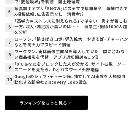
で「変位境界」を判読 国土地理院
写真加工アプリ「SNOW」にステマで措置命令 報酬付きで
5
X投稿依頼、広告表示なし 消費者庁
「高学力＝ストレスに耐えられる」ではない 秀才が苦しむ
一方、収入・満足度が高いのは…… 医学生・医師1000人超
6
を分析
ローソン、「鍋さばきロボ」導入拡大 やきそば・チャーハン
7
などを高火力でスピード調理
ワークマン、実は画像生成AIを導入していた 間に合わな
8
い商品撮影を代替 アプリ通知開封も1.5倍
「Xであなたをブロックした人が分かる」サイト拡散 ソー
9
スコードを見たら、IDとパスワード外部送信
Googleのジェフ・ディーン氏、独立してAI実験を大規模自
10
動化する新会社Discovery Loop設立
ランキングをもっと見る