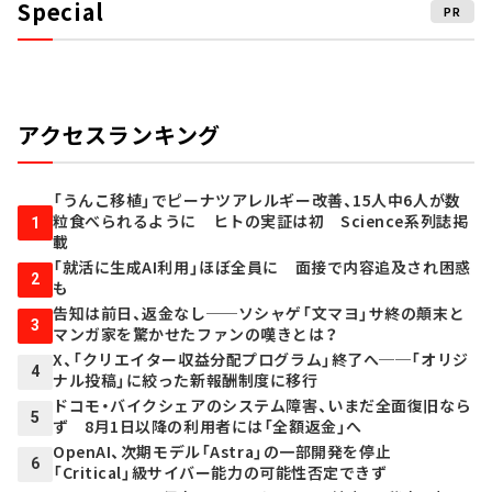
Special
PR
アクセスランキング
「うんこ移植」でピーナツアレルギー改善、15人中6人が数
粒食べられるように ヒトの実証は初 Science系列誌掲
1
載
「就活に生成AI利用」ほぼ全員に 面接で内容追及され困惑
2
も
告知は前日、返金なし──ソシャゲ「文マヨ」サ終の顛末と
3
マンガ家を驚かせたファンの嘆きとは？
X、「クリエイター収益分配プログラム」終了へ──「オリジ
4
ナル投稿」に絞った新報酬制度に移行
ドコモ・バイクシェアのシステム障害、いまだ全面復旧なら
5
ず 8月1日以降の利用者には「全額返金」へ
OpenAI、次期モデル「Astra」の一部開発を停止
6
「Critical」級サイバー能力の可能性否定できず