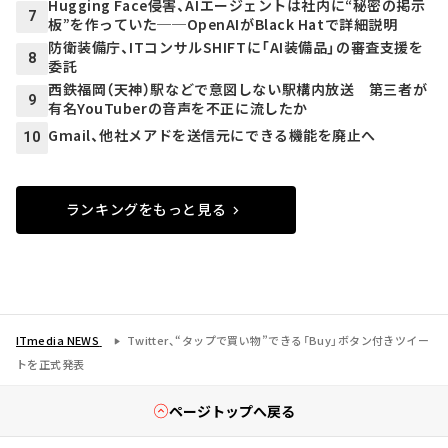
Hugging Face侵害、AIエージェントは社内に“秘密の掲示
7
板”を作っていた──OpenAIがBlack Hatで詳細説明
防衛装備庁、ITコンサルSHIFTに「AI装備品」の審査支援を
8
委託
西鉄福岡（天神）駅などで意図しない駅構内放送 第三者が
9
有名YouTuberの音声を不正に流したか
Gmail、他社メアドを送信元にできる機能を廃止へ
10
ランキングをもっと見る
ITmedia NEWS
Twitter、“タップで買い物”できる「Buy」ボタン付きツイー
トを正式発表
ページトップへ戻る