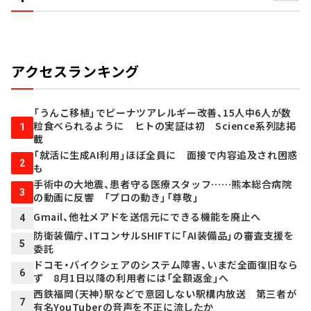
アクセスランキング
「うんこ移植」でピーナツアレルギー改善、15人中6人が数
粒食べられるように ヒトの実証は初 Science系列誌掲
1
載
「就活に生成AI利用」ほぼ全員に 面接で内容追及され困惑
2
も
手術中の大地震、患者守る医療スタッフ……熊本総合病院
3
の動画に反響 「プロの動き」「尊敬」
Gmail、他社メアドを送信元にできる機能を廃止へ
4
防衛装備庁、ITコンサルSHIFTに「AI装備品」の審査支援を
5
委託
ドコモ・バイクシェアのシステム障害、いまだ全面復旧なら
6
ず 8月1日以降の利用者には「全額返金」へ
西鉄福岡（天神）駅などで意図しない駅構内放送 第三者が
7
有名YouTuberの音声を不正に流したか