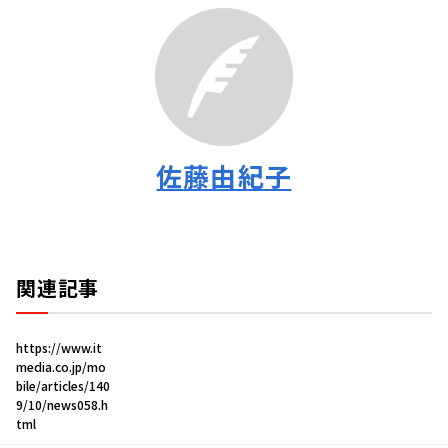
佐藤由紀子
関連記事
https://www.it
media.co.jp/mo
bile/articles/140
9/10/news058.h
tml