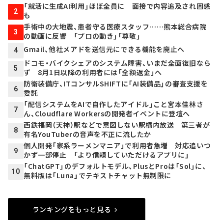
「就活に生成AI利用」ほぼ全員に 面接で内容追及され困惑
2
も
手術中の大地震、患者守る医療スタッフ……熊本総合病院
3
の動画に反響 「プロの動き」「尊敬」
Gmail、他社メアドを送信元にできる機能を廃止へ
4
ドコモ・バイクシェアのシステム障害、いまだ全面復旧なら
5
ず 8月1日以降の利用者には「全額返金」へ
防衛装備庁、ITコンサルSHIFTに「AI装備品」の審査支援を
6
委託
「配信システムをAIで自作したアイドル」こと宮本佳林さ
7
ん、Cloudflare Workersの開発者イベントに登壇へ
西鉄福岡（天神）駅などで意図しない駅構内放送 第三者が
8
有名YouTuberの音声を不正に流したか
個人開発「家系ラーメンマニア」で利用者急増 対応追いつ
9
かず一部停止 「より信頼していただけるアプリに」
「ChatGPT」のデフォルトモデル、PlusとProは「Sol」に、
10
無料版は「Luna」でテキストチャット無制限に
ランキングをもっと見る