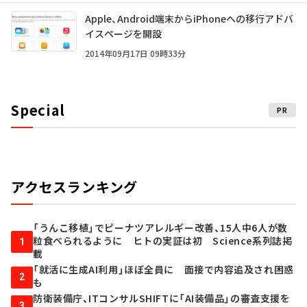
Apple、Android端末からiPhoneへの移行アドバ
イスページを開設
2014年09月17日 09時33分
Special
PR
アクセスランキング
「うんこ移植」でピーナツアレルギー改善、15人中6人が数
粒食べられるように ヒトの実証は初 Science系列誌掲
1
載
「就活に生成AI利用」ほぼ全員に 面接で内容追及され困惑
2
も
防衛装備庁、ITコンサルSHIFTに「AI装備品」の審査支援を
3