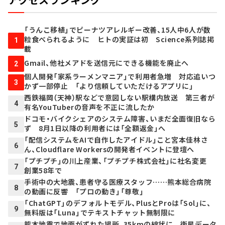
「うんこ移植」でピーナツアレルギー改善、15人中6人が数
粒食べられるように ヒトの実証は初 Science系列誌掲
1
載
Gmail、他社メアドを送信元にできる機能を廃止へ
2
個人開発「家系ラーメンマニア」で利用者急増 対応追いつ
3
かず一部停止 「より信頼していただけるアプリに」
西鉄福岡（天神）駅などで意図しない駅構内放送 第三者が
4
有名YouTuberの音声を不正に流したか
ドコモ・バイクシェアのシステム障害、いまだ全面復旧なら
5
ず 8月1日以降の利用者には「全額返金」へ
「配信システムをAIで自作したアイドル」こと宮本佳林さ
6
ん、Cloudflare Workersの開発者イベントに登壇へ
「プチプチ」の川上産業、「プチプチ株式会社」に社名変更
7
創業58年で
手術中の大地震、患者守る医療スタッフ……熊本総合病院
8
の動画に反響 「プロの動き」「尊敬」
「ChatGPT」のデフォルトモデル、PlusとProは「Sol」に、
9
無料版は「Luna」でテキストチャット無制限に
熊本地震で地面がずれた場所、35kmの線状に 衛星データ