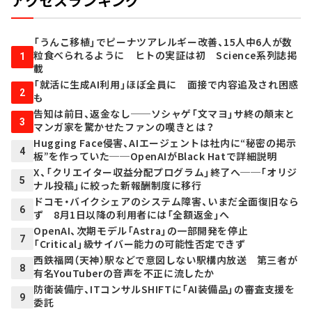
アクセスランキング
「うんこ移植」でピーナツアレルギー改善、15人中6人が数
粒食べられるように ヒトの実証は初 Science系列誌掲
1
載
「就活に生成AI利用」ほぼ全員に 面接で内容追及され困惑
2
も
告知は前日、返金なし──ソシャゲ「文マヨ」サ終の顛末と
3
マンガ家を驚かせたファンの嘆きとは？
Hugging Face侵害、AIエージェントは社内に“秘密の掲示
4
板”を作っていた──OpenAIがBlack Hatで詳細説明
X、「クリエイター収益分配プログラム」終了へ──「オリジ
5
ナル投稿」に絞った新報酬制度に移行
ドコモ・バイクシェアのシステム障害、いまだ全面復旧なら
6
ず 8月1日以降の利用者には「全額返金」へ
OpenAI、次期モデル「Astra」の一部開発を停止
7
「Critical」級サイバー能力の可能性否定できず
西鉄福岡（天神）駅などで意図しない駅構内放送 第三者が
8
有名YouTuberの音声を不正に流したか
防衛装備庁、ITコンサルSHIFTに「AI装備品」の審査支援を
9
委託