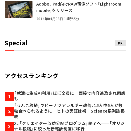
Adobe、iPad向けRAW現像ソフト「Lightroom
mobile」をリリース
2014年04月08日 14時35分
Special
PR
アクセスランキング
「就活に生成AI利用」ほぼ全員に 面接で内容追及され困惑
1
も
「うんこ移植」でピーナツアレルギー改善、15人中6人が数
粒食べられるように ヒトの実証は初 Science系列誌掲
2
載
X、「クリエイター収益分配プログラム」終了へ──「オリジ
3
ナル投稿」に絞った新報酬制度に移行