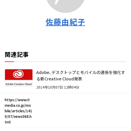
佐藤由紀子
関連記事
Adobe、デスクトップとモバイルの連係を強化す
る新Creative Cloud発表
2014年10月07日 12時04分
https://www.it
media.co.jp/mo
bile/articles/141
0/07/news068.h
tml