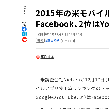
Share
2015年の米モバイ
Facebook、2位はY
2015年12月21日 13時39分
公開
佐藤由紀子
[ITmedia]
著者
印刷する
米調査会社Nielsenが12月17
イルアプリ使用率ランキングのトップは
GoogleのYouTube、3位はFac