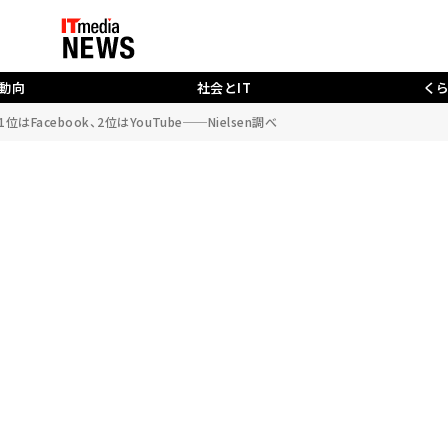
動向
社会とIT
く
Facebook、2位はYouTube──Nielsen調べ