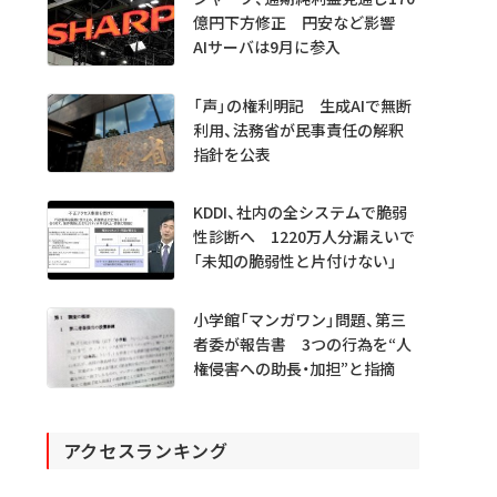
億円下方修正 円安など影響
AIサーバは9月に参入
「声」の権利明記 生成AIで無断
利用、法務省が民事責任の解釈
指針を公表
KDDI、社内の全システムで脆弱
性診断へ 1220万人分漏えいで
「未知の脆弱性と片付けない」
小学館「マンガワン」問題、第三
者委が報告書 3つの行為を“人
権侵害への助長・加担”と指摘
アクセスランキング