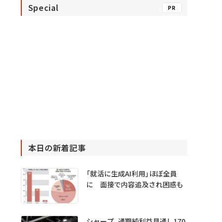
Special
PR
本日の新着記事
「就活に生成AI利用」ほぼ全員
に 面接で内容追及され困惑も
シャープ、通期純利益見通し170