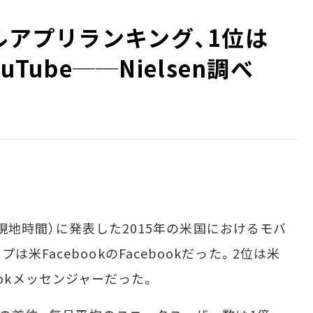
ルアプリランキング、1位は
ouTube──Nielsen調べ
日（現地時間）に発表した2015年の米国におけるモバ
米FacebookのFacebookだった。2位は米
ebookメッセンジャーだった。