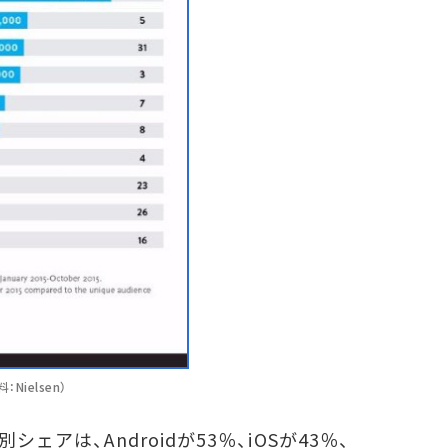
ielsen）
ェアは、Androidが53％、iOSが43％、