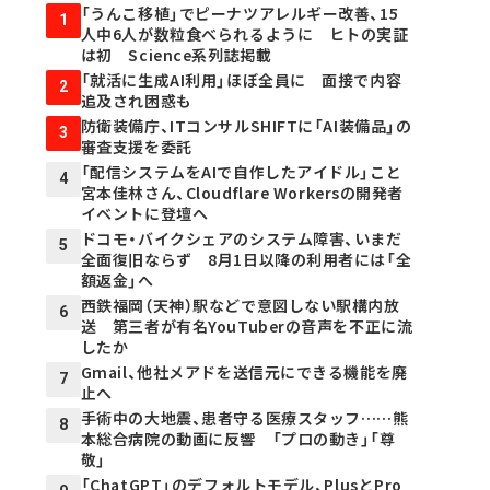
「うんこ移植」でピーナツアレルギー改善、15
1
人中6人が数粒食べられるように ヒトの実証
は初 Science系列誌掲載
「就活に生成AI利用」ほぼ全員に 面接で内容
2
追及され困惑も
防衛装備庁、ITコンサルSHIFTに「AI装備品」の
3
審査支援を委託
「配信システムをAIで自作したアイドル」こと
4
宮本佳林さん、Cloudflare Workersの開発者
イベントに登壇へ
ドコモ・バイクシェアのシステム障害、いまだ
5
全面復旧ならず 8月1日以降の利用者には「全
額返金」へ
西鉄福岡（天神）駅などで意図しない駅構内放
6
送 第三者が有名YouTuberの音声を不正に流
したか
Gmail、他社メアドを送信元にできる機能を廃
7
止へ
手術中の大地震、患者守る医療スタッフ……熊
8
本総合病院の動画に反響 「プロの動き」「尊
敬」
「ChatGPT」のデフォルトモデル、PlusとPro