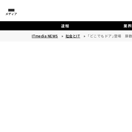
メディア
速報
業界
ITmedia NEWS
社会とIT
「どこでもドア」登場 扉