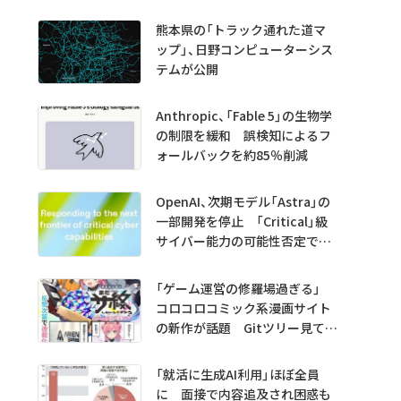
熊本県の「トラック通れた道マ
ップ」、日野コンピューターシス
テムが公開
Anthropic、「Fable 5」の生物学
の制限を緩和 誤検知によるフ
ォールバックを約85％削減
OpenAI、次期モデル「Astra」の
一部開発を停止 「Critical」級
サイバー能力の可能性否定でき
ず
「ゲーム運営の修羅場過ぎる」
コロコロコミック系漫画サイト
の新作が話題 Gitツリー見てガ
チャ不具合の犯人探し
「就活に生成AI利用」ほぼ全員
に 面接で内容追及され困惑も