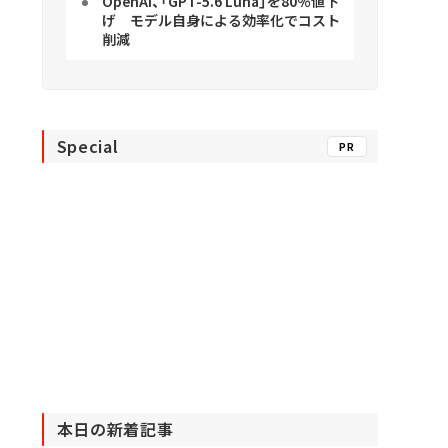
OpenAI、「GPT-5.6 Luna」を80％値下
げ モデル自身による効率化でコスト
削減
Special
PR
本日の新着記事