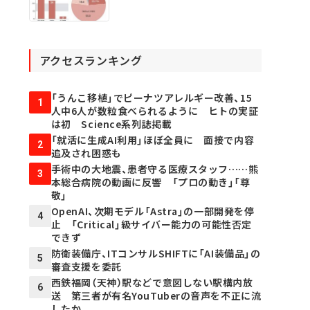
アクセスランキング
「うんこ移植」でピーナツアレルギー改善、15
1
人中6人が数粒食べられるように ヒトの実証
は初 Science系列誌掲載
「就活に生成AI利用」ほぼ全員に 面接で内容
2
追及され困惑も
手術中の大地震、患者守る医療スタッフ……熊
3
本総合病院の動画に反響 「プロの動き」「尊
敬」
OpenAI、次期モデル「Astra」の一部開発を停
4
止 「Critical」級サイバー能力の可能性否定
できず
防衛装備庁、ITコンサルSHIFTに「AI装備品」の
5
審査支援を委託
西鉄福岡（天神）駅などで意図しない駅構内放
6
送 第三者が有名YouTuberの音声を不正に流
したか