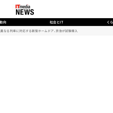
動向
社会とIT
く
数異なる列車に対応する新型ホームドア、京急が試験導入