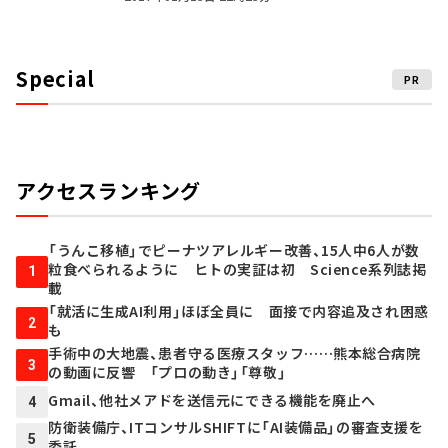
Special
PR
アクセスランキング
「うんこ移植」でピーナツアレルギー改善、15人中6人が数
粒食べられるように ヒトの実証は初 Science系列誌掲
1
載
「就活に生成AI利用」ほぼ全員に 面接で内容追及され困惑
2
も
手術中の大地震、患者守る医療スタッフ……熊本総合病院
3
の動画に反響 「プロの動き」「尊敬」
Gmail、他社メアドを送信元にできる機能を廃止へ
4
防衛装備庁、ITコンサルSHIFTに「AI装備品」の審査支援を
5
委託