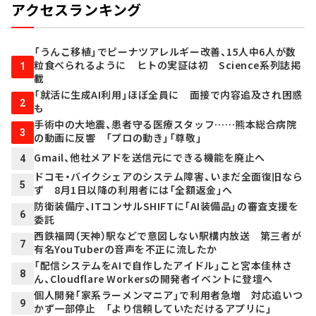
アクセスランキング
「うんこ移植」でピーナツアレルギー改善、15人中6人が数
粒食べられるように ヒトの実証は初 Science系列誌掲
1
載
「就活に生成AI利用」ほぼ全員に 面接で内容追及され困惑
2
も
手術中の大地震、患者守る医療スタッフ……熊本総合病院
3
の動画に反響 「プロの動き」「尊敬」
Gmail、他社メアドを送信元にできる機能を廃止へ
4
ドコモ・バイクシェアのシステム障害、いまだ全面復旧なら
5
ず 8月1日以降の利用者には「全額返金」へ
防衛装備庁、ITコンサルSHIFTに「AI装備品」の審査支援を
6
委託
西鉄福岡（天神）駅などで意図しない駅構内放送 第三者が
7
有名YouTuberの音声を不正に流したか
「配信システムをAIで自作したアイドル」こと宮本佳林さ
8
ん、Cloudflare Workersの開発者イベントに登壇へ
個人開発「家系ラーメンマニア」で利用者急増 対応追いつ
9
かず一部停止 「より信頼していただけるアプリに」