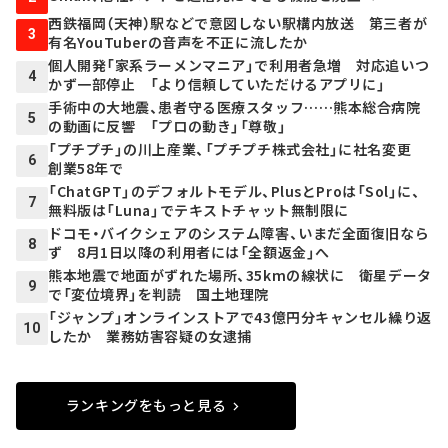
西鉄福岡（天神）駅などで意図しない駅構内放送 第三者が
3
有名YouTuberの音声を不正に流したか
個人開発「家系ラーメンマニア」で利用者急増 対応追いつ
4
かず一部停止 「より信頼していただけるアプリに」
手術中の大地震、患者守る医療スタッフ……熊本総合病院
5
の動画に反響 「プロの動き」「尊敬」
「プチプチ」の川上産業、「プチプチ株式会社」に社名変更
6
創業58年で
「ChatGPT」のデフォルトモデル、PlusとProは「Sol」に、
7
無料版は「Luna」でテキストチャット無制限に
ドコモ・バイクシェアのシステム障害、いまだ全面復旧なら
8
ず 8月1日以降の利用者には「全額返金」へ
熊本地震で地面がずれた場所、35kmの線状に 衛星データ
9
で「変位境界」を判読 国土地理院
「ジャンプ」オンラインストアで43億円分キャンセル繰り返
10
したか 業務妨害容疑の女逮捕
ランキングをもっと見る