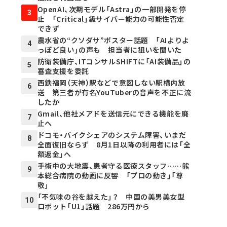
OpenAI、次期モデル「Astra」の一部開発を停
3
止 「Critical」級サイバー能力の可能性否定
できず
農水省の“クソダサ”ポスター話題 「AIよりよ
4
っぽど良い」の声も 担当者に狙いを聞いた
防衛装備庁、ITコンサルSHIFTに「AI装備品」の
5
審査支援を委託
西鉄福岡（天神）駅などで意図しない駅構内放
6
送 第三者が有名YouTuberの音声を不正に流
したか
Gmail、他社メアドを送信元にできる機能を廃
7
止へ
ドコモ・バイクシェアのシステム障害、いまだ
8
全面復旧ならず 8月1日以降の利用者には「全
額返金」へ
手術中の大地震、患者守る医療スタッフ……熊
9
本総合病院の動画に反響 「プロの動き」「尊
敬」
「不気味の谷を越えた」？ 中国の美男美女型
10
ロボット「U1」話題 286万円から