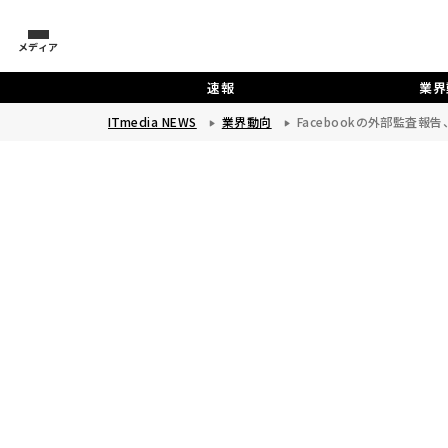
メディア
速報
業界
ITmedia NEWS
業界動向
Facebookの外部監査