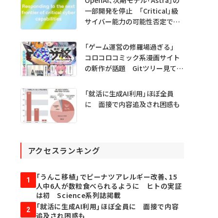
一部開発を停止 「Critical」級
サイバー能力の可能性否定でき
ず
「ゲーム運営の修羅場過ぎる」
コロコロコミック系漫画サイト
の新作が話題 Gitツリー見てガ
チャ不具合の犯人探し
「就活に生成AI利用」ほぼ全員
に 面接で内容追及され困惑も
アクセスランキング
「うんこ移植」でピーナツアレルギー改善、15
1
人中6人が数粒食べられるように ヒトの実証
は初 Science系列誌掲載
「就活に生成AI利用」ほぼ全員に 面接で内容
2
追及され困惑も