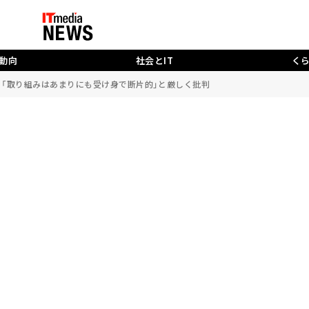
動向
社会とIT
く
報告、「取り組みはあまりにも受け身で断片的」と厳しく批判