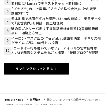
5
無料版は「Luna」でテキストチャット無制限に
「プチプチ」の川上産業、「プチプチ株式会社」に社名変更
6
創業58年で
熊本地震で地面がずれた場所、35kmの線状に 衛星データ
7
で「変位境界」を判読 国土地理院
味の素、AI・サーバ向け半導体基板材好調で1Q業績過去最
8
高に 通期上方修正
イーロン・マスク氏の「Terafab」、建設地決定 テキサス州
9
グライムズ郡に168億ドル投資
「コードは一行も書いていない」 アイドルの宮本佳林さ
10
ん、AIで配信システムを丸ごと構築 “技術ブログ”が話題
ランキングをもっと見る
ITmedia NEWS
業界動向
懐かしのP2Pファイル交換サービスLimeWir
eが復活 ただしNFTマーケットプレイスとして