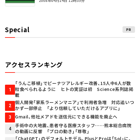
2008年04月14日 12時35分
Special
PR
アクセスランキング
「うんこ移植」でピーナツアレルギー改善、15人中6人が数
粒食べられるように ヒトの実証は初 Science系列誌掲
1
載
個人開発「家系ラーメンマニア」で利用者急増 対応追いつ
2
かず一部停止 「より信頼していただけるアプリに」
Gmail、他社メアドを送信元にできる機能を廃止へ
3
手術中の大地震、患者守る医療スタッフ……熊本総合病院
4
の動画に反響 「プロの動き」「尊敬」
「ChatGPT」のデフォルトモデル、PlusとProは「Sol」に、