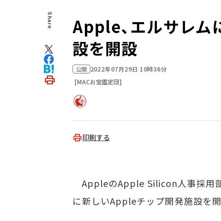
Share
Apple、エルサレ
設を開設
2022年07月29日 10時36分
公開
[MACお宝鑑定団]
印刷する
AppleのApple Silicon
に新しいAppleチップ開発施設を開