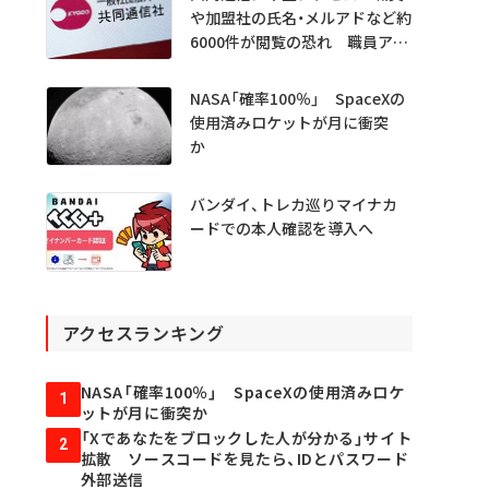
や加盟社の氏名・メルアドなど約
6000件が閲覧の恐れ 職員アカ
ウント不正利用か
NASA「確率100％」 SpaceXの
使用済みロケットが月に衝突
か
バンダイ、トレカ巡りマイナカ
ードでの本人確認を導入へ
アクセスランキング
NASA「確率100％」 SpaceXの使用済みロケ
1
ットが月に衝突か
「Xであなたをブロックした人が分かる」サイト
2
拡散 ソースコードを見たら、IDとパスワード
外部送信