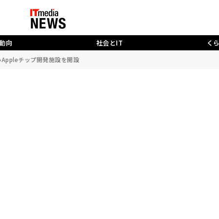
動向
社会とIT
く
いAppleチップ開発施設を開設