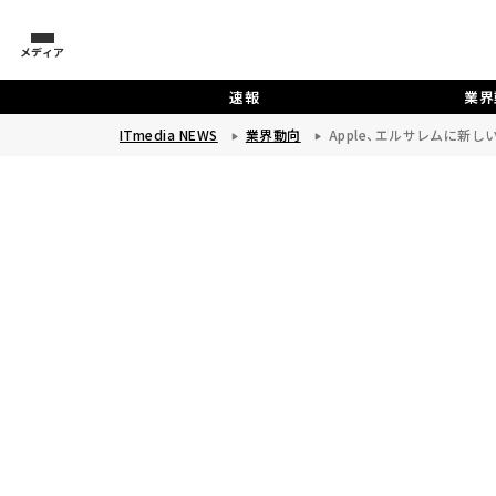
メディア
速報
業界
ITmedia NEWS
業界動向
Apple、エルサレムに新し