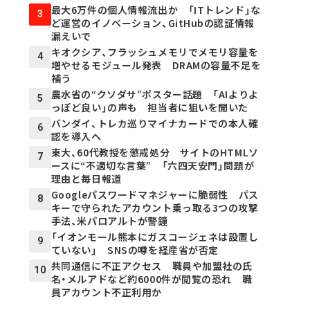
最大6万件の個人情報流出か 「ITトレンド」な
3
ど運営のイノベーション、GitHubの認証情報
漏えいで
キオクシア、フラッシュメモリでメモリ容量を
4
増やせるモジュール発表 DRAMの容量不足を
補う
農水省の“クソダサ”ポスター話題 「AIよりよ
5
っぽど良い」の声も 担当者に狙いを聞いた
バンダイ、トレカ巡りマイナカードでの本人確
6
認を導入へ
東大、60代教授を懲戒処分 サイトのHTMLソ
7
ースに“不適切な言葉” 「六四天安門」問題が
理由と毎日報道
Googleパスワードマネジャーに脆弱性 パス
8
キーで守られたアカウント乗っ取る3つの攻撃
手法、米パロアルトが警鐘
「イオンモール熊本にガスコージェネは設置し
9
ていない」 SNSの噂を経産省が否定
共同通信に不正アクセス 職員や加盟社の氏
10
名・メルアドなど約6000件が閲覧の恐れ 職
員アカウント不正利用か