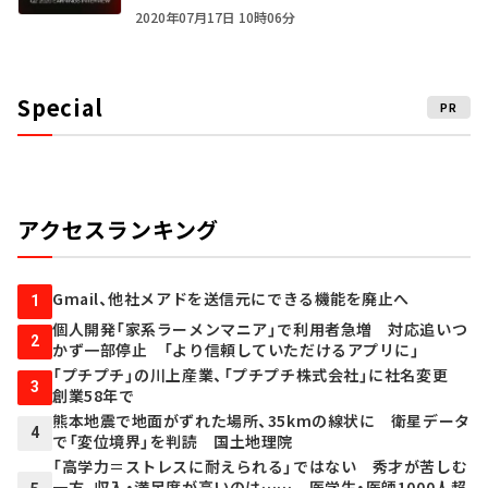
2020年07月17日 10時06分
Special
PR
アクセスランキング
Gmail、他社メアドを送信元にできる機能を廃止へ
1
個人開発「家系ラーメンマニア」で利用者急増 対応追いつ
2
かず一部停止 「より信頼していただけるアプリに」
「プチプチ」の川上産業、「プチプチ株式会社」に社名変更
3
創業58年で
熊本地震で地面がずれた場所、35kmの線状に 衛星データ
4
で「変位境界」を判読 国土地理院
「高学力＝ストレスに耐えられる」ではない 秀才が苦しむ
一方、収入・満足度が高いのは…… 医学生・医師1000人超