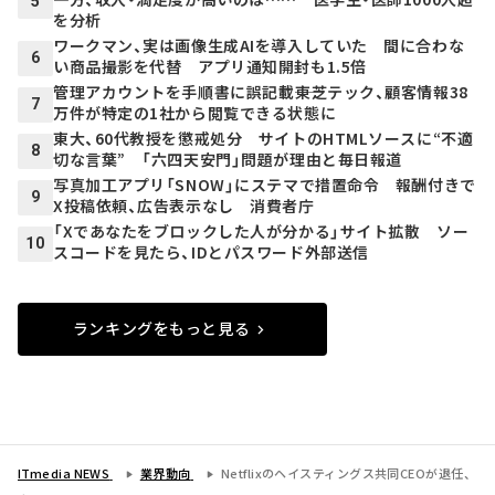
5
を分析
ワークマン、実は画像生成AIを導入していた 間に合わな
6
い商品撮影を代替 アプリ通知開封も1.5倍
管理アカウントを手順書に誤記載――東芝テック、顧客情報38
7
万件が特定の1社から閲覧できる状態に
東大、60代教授を懲戒処分 サイトのHTMLソースに“不適
8
切な言葉” 「六四天安門」問題が理由と毎日報道
写真加工アプリ「SNOW」にステマで措置命令 報酬付きで
9
X投稿依頼、広告表示なし 消費者庁
「Xであなたをブロックした人が分かる」サイト拡散 ソー
10
スコードを見たら、IDとパスワード外部送信
ランキングをもっと見る
ITmedia NEWS
業界動向
Netflixのヘイスティングス共同CEOが退任、