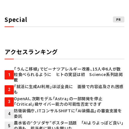
Special
PR
アクセスランキング
「うんこ移植」でピーナツアレルギー改善、15人中6人が数
粒食べられるように ヒトの実証は初 Science系列誌掲
1
載
「就活に生成AI利用」ほぼ全員に 面接で内容追及され困惑
2
も
OpenAI、次期モデル「Astra」の一部開発を停止
3
「Critical」級サイバー能力の可能性否定できず
防衛装備庁、ITコンサルSHIFTに「AI装備品」の審査支援を
4
委託
農水省の“クソダサ”ポスター話題 「AIよりよっぽど良い」
5
の声も 担当者に狙いを聞いた