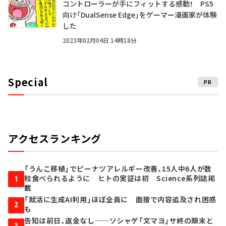
コントローラーが手にフィットする感動！ PS5
向け「DualSense Edge」をゲーマー漫画家が体験
した
2023年02月04日 14時18分
Special
PR
アクセスランキング
「うんこ移植」でピーナツアレルギー改善、15人中6人が数
粒食べられるように ヒトの実証は初 Science系列誌掲
1
載
「就活に生成AI利用」ほぼ全員に 面接で内容追及され困惑
2
も
告知は前日、返金なし──ソシャゲ「文マヨ」サ終の顛末と