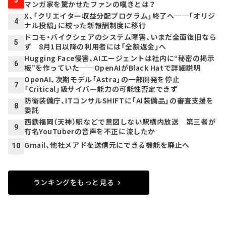
3
マンガ家を驚かせたファンの嘆きとは？
X、「クリエイター収益分配プログラム」終了へ──「オリジ
4
ナル投稿」に絞った新報酬制度に移行
ドコモ・バイクシェアのシステム障害、いまだ全面復旧なら
5
ず 8月1日以降の利用者には「全額返金」へ
Hugging Face侵害、AIエージェントは社内に“秘密の掲示
6
板”を作っていた──OpenAIがBlack Hatで詳細説明
OpenAI、次期モデル「Astra」の一部開発を停止
7
「Critical」級サイバー能力の可能性否定できず
防衛装備庁、ITコンサルSHIFTに「AI装備品」の審査支援を
8
委託
西鉄福岡（天神）駅などで意図しない駅構内放送 第三者が
9
有名YouTuberの音声を不正に流したか
Gmail、他社メアドを送信元にできる機能を廃止へ
10
ランキングをもっと見る