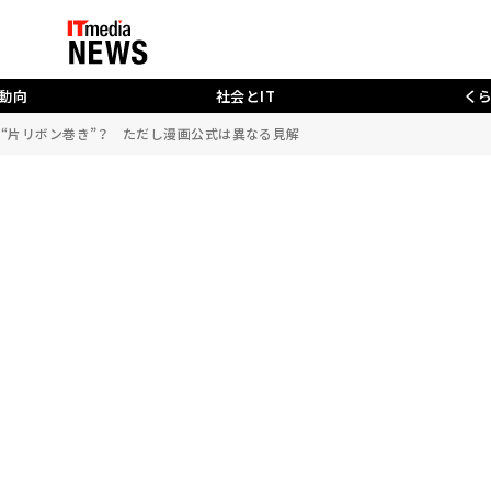
動向
社会とIT
く
は“片リボン巻き”？ ただし漫画公式は異なる見解