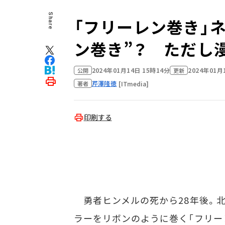
Share
「フリーレン巻き」
ン巻き”？ ただし
2024年01月14日 15時14分
2024年01月
公開
更新
芹澤隆徳
[ITmedia]
著者
印刷する
勇者ヒンメルの死から28年後。北方
ラーをリボンのように巻く「フリー