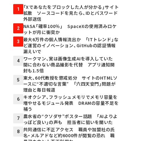
「Xであなたをブロックした人が分かる」サイト
1
拡散 ソースコードを見たら、IDとパスワード
外部送信
NASA「確率100％」 SpaceXの使用済みロケ
2
ットが月に衝突か
最大6万件の個人情報流出か 「ITトレンド」な
3
ど運営のイノベーション、GitHubの認証情報
漏えいで
ワークマン、実は画像生成AIを導入していた
4
間に合わない商品撮影を代替 アプリ通知開
封も1.5倍
東大、60代教授を懲戒処分 サイトのHTMLソ
5
ースに“不適切な言葉” 「六四天安門」問題が
理由と毎日報道
キオクシア、フラッシュメモリでメモリ容量を
6
増やせるモジュール発表 DRAMの容量不足を
補う
農水省の“クソダサ”ポスター話題 「AIよりよ
7
っぽど良い」の声も 担当者に狙いを聞いた
共同通信に不正アクセス 職員や加盟社の氏
8
名・メルアドなど約6000件が閲覧の恐れ 職