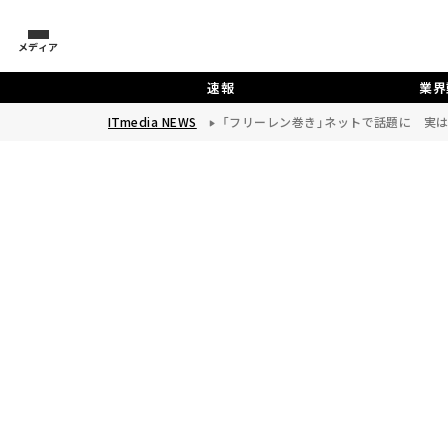
メディア
速報
業界
ITmedia NEWS
「フリーレン巻き」ネットで話題に 実