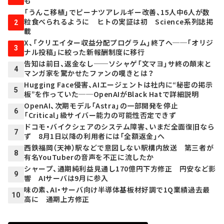
も
「うんこ移植」でピーナツアレルギー改善、15人中6人が数
粒食べられるように ヒトの実証は初 Science系列誌掲
2
載
X、「クリエイター収益分配プログラム」終了へ──「オリジ
3
ナル投稿」に絞った新報酬制度に移行
告知は前日、返金なし──ソシャゲ「文マヨ」サ終の顛末と
4
マンガ家を驚かせたファンの嘆きとは？
Hugging Face侵害、AIエージェントは社内に“秘密の掲示
5
板”を作っていた──OpenAIがBlack Hatで詳細説明
OpenAI、次期モデル「Astra」の一部開発を停止
6
「Critical」級サイバー能力の可能性否定できず
ドコモ・バイクシェアのシステム障害、いまだ全面復旧なら
7
ず 8月1日以降の利用者には「全額返金」へ
西鉄福岡（天神）駅などで意図しない駅構内放送 第三者が
8
有名YouTuberの音声を不正に流したか
シャープ、通期純利益見通し170億円下方修正 円安など影
9
響 AIサーバは9月に参入
味の素、AI・サーバ向け半導体基板材好調で1Q業績過去最
10
高に 通期上方修正