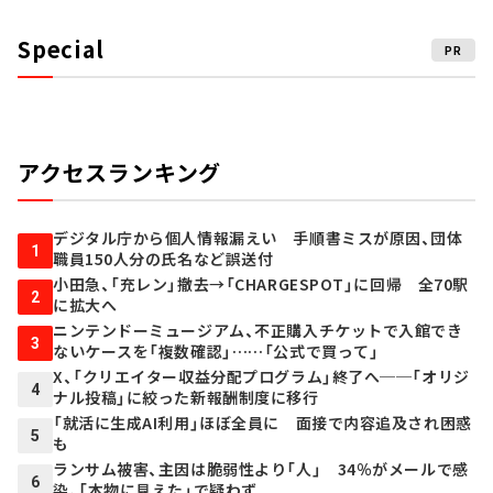
Special
PR
アクセスランキング
デジタル庁から個人情報漏えい 手順書ミスが原因、団体
1
職員150人分の氏名など誤送付
小田急、「充レン」撤去→「CHARGESPOT」に回帰 全70駅
2
に拡大へ
ニンテンドーミュージアム、不正購入チケットで入館でき
3
ないケースを「複数確認」……「公式で買って」
X、「クリエイター収益分配プログラム」終了へ──「オリジ
4
ナル投稿」に絞った新報酬制度に移行
「就活に生成AI利用」ほぼ全員に 面接で内容追及され困惑
5
も
ランサム被害、主因は脆弱性より「人」 34％がメールで感
6
染、「本物に見えた」で疑わず