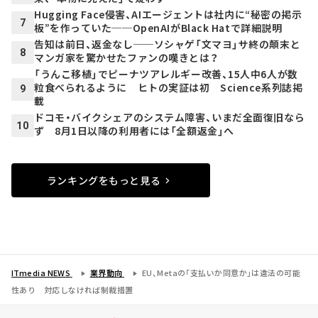
Hugging Face侵害、AIエージェントは社内に“秘密の掲示
7
板”を作っていた──OpenAIがBlack Hatで詳細説明
告知は前日、返金なし──ソシャゲ「文マヨ」サ終の顛末と
8
マンガ家を驚かせたファンの嘆きとは？
「うんこ移植」でピーナツアレルギー改善、15人中6人が数
粒食べられるように ヒトの実証は初 Science系列誌掲
9
載
ドコモ・バイクシェアのシステム障害、いまだ全面復旧なら
10
ず 8月1日以降の利用者には「全額返金」へ
ランキングをもっと見る
ITmedia NEWS
業界動向
EU、Metaの「支払いか同意か」は違法の可能
性あり 対応しなければ制裁措置