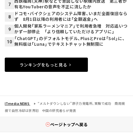
西鉄福岡（天神）駅などで意図しない駅構内放送 第三者が
7
有名YouTuberの音声を不正に流したか
ドコモ・バイクシェアのシステム障害、いまだ全面復旧なら
8
ず 8月1日以降の利用者には「全額返金」へ
個人開発「家系ラーメンマニア」で利用者急増 対応追いつ
9
かず一部停止 「より信頼していただけるアプリに」
「ChatGPT」のデフォルトモデル、PlusとProは「Sol」に、
10
無料版は「Luna」でテキストチャット無制限に
ランキングをもっと見る
ITmedia NEWS
“メルトダウンしない”原子力発電所、実験で成功 商用規
模で自然冷却は世界初 中国の研究者らが発表
ページトップへ戻る