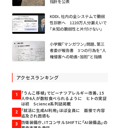
指針を公表
KDDI、社内の全システムで脆弱
性診断へ 1220万人分漏えいで
「未知の脆弱性と片付けない」
小学館「マンガワン」問題、第三
者委が報告書 3つの行為を“人
権侵害への助長・加担”と指摘
アクセスランキング
「うんこ移植」でピーナツアレルギー改善、15
1
人中6人が数粒食べられるように ヒトの実証
は初 Science系列誌掲載
「就活に生成AI利用」ほぼ全員に 面接で内容
2
追及され困惑も
防衛装備庁、ITコンサルSHIFTに「AI装備品」の
3
審査支援を委託