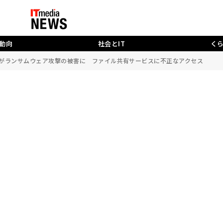
動向
社会とIT
く
がランサムウェア攻撃の被害に ファイル共有サービスに不正なアクセス