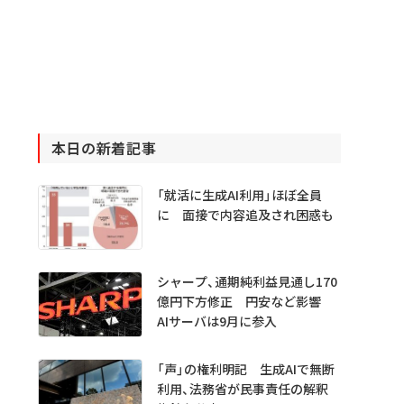
本日の新着記事
「就活に生成AI利用」ほぼ全員
に 面接で内容追及され困惑も
シャープ、通期純利益見通し170
億円下方修正 円安など影響
AIサーバは9月に参入
「声」の権利明記 生成AIで無断
利用、法務省が民事責任の解釈