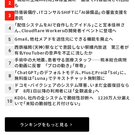
2
も
防衛装備庁、ITコンサルSHIFTに「AI装備品」の審査支援を
3
委託
「配信システムをAIで自作したアイドル」こと宮本佳林さ
4
ん、Cloudflare Workersの開発者イベントに登壇へ
Gmail、他社メアドを送信元にできる機能を廃止へ
5
西鉄福岡（天神）駅などで意図しない駅構内放送 第三者が
6
有名YouTuberの音声を不正に流したか
手術中の大地震、患者守る医療スタッフ……熊本総合病院
7
の動画に反響 「プロの動き」「尊敬」
「ChatGPT」のデフォルトモデル、PlusとProは「Sol」に、
8
無料版は「Luna」でテキストチャット無制限に
ドコモ・バイクシェアのシステム障害、いまだ全面復旧なら
9
ず 8月1日以降の利用者には「全額返金」へ
KDDI、社内の全システムで脆弱性診断へ 1220万人分漏え
10
いで「未知の脆弱性と片付けない」
ランキングをもっと見る