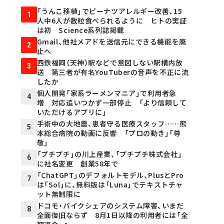
「うんこ移植」でピーナツアレルギー改善、15
1
人中6人が数粒食べられるように ヒトの実証
は初 Science系列誌掲載
Gmail、他社メアドを送信元にできる機能を廃
2
止へ
西鉄福岡（天神）駅などで意図しない駅構内放
3
送 第三者が有名YouTuberの音声を不正に流
したか
個人開発「家系ラーメンマニア」で利用者急
4
増 対応追いつかず一部停止 「より信頼して
いただけるアプリに」
手術中の大地震、患者守る医療スタッフ……熊
5
本総合病院の動画に反響 「プロの動き」「尊
敬」
「プチプチ」の川上産業、「プチプチ株式会社」
6
に社名変更 創業58年で
「ChatGPT」のデフォルトモデル、PlusとPro
7
は「Sol」に、無料版は「Luna」でテキストチャ
ット無制限に
ドコモ・バイクシェアのシステム障害、いまだ
8
全面復旧ならず 8月1日以降の利用者には「全