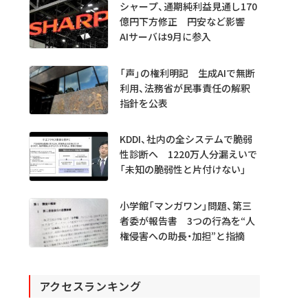
シャープ、通期純利益見通し170
億円下方修正 円安など影響
AIサーバは9月に参入
「声」の権利明記 生成AIで無断
利用、法務省が民事責任の解釈
指針を公表
KDDI、社内の全システムで脆弱
性診断へ 1220万人分漏えいで
「未知の脆弱性と片付けない」
小学館「マンガワン」問題、第三
者委が報告書 3つの行為を“人
権侵害への助長・加担”と指摘
アクセスランキング