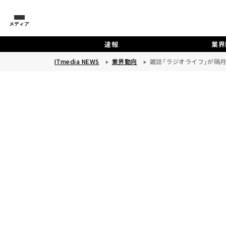
メディア
速報
業界
ITmedia NEWS
業界動向
雑誌「ラジオライフ」が隔