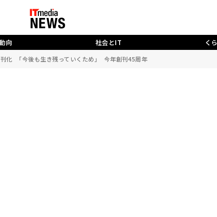
動向
社会とIT
く
月刊化 「今後も生き残っていくため」 今年創刊45周年