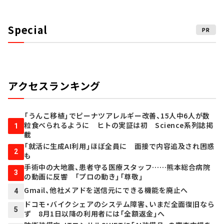
Special
PR
アクセスランキング
「うんこ移植」でピーナツアレルギー改善、15人中6人が数
粒食べられるように ヒトの実証は初 Science系列誌掲
1
載
「就活に生成AI利用」ほぼ全員に 面接で内容追及され困惑
2
も
手術中の大地震、患者守る医療スタッフ……熊本総合病院
3
の動画に反響 「プロの動き」「尊敬」
Gmail、他社メアドを送信元にできる機能を廃止へ
4
ドコモ・バイクシェアのシステム障害、いまだ全面復旧なら
5
ず 8月1日以降の利用者には「全額返金」へ