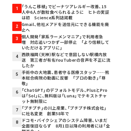
「うんこ移植」でピーナツアレルギー改善、15
1
人中6人が数粒食べられるように ヒトの実証
は初 Science系列誌掲載
Gmail、他社メアドを送信元にできる機能を廃
2
止へ
個人開発「家系ラーメンマニア」で利用者急
3
増 対応追いつかず一部停止 「より信頼して
いただけるアプリに」
西鉄福岡（天神）駅などで意図しない駅構内放
4
送 第三者が有名YouTuberの音声を不正に流
したか
手術中の大地震、患者守る医療スタッフ……熊
5
本総合病院の動画に反響 「プロの動き」「尊
敬」
「ChatGPT」のデフォルトモデル、PlusとPro
6
は「Sol」に、無料版は「Luna」でテキストチャ
ット無制限に
「プチプチ」の川上産業、「プチプチ株式会社」
7
に社名変更 創業58年で
ドコモ・バイクシェアのシステム障害、いまだ
8
全面復旧ならず 8月1日以降の利用者には「全