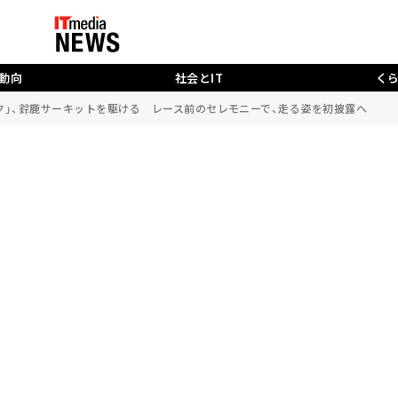
動向
社会とIT
く
ク」、鈴鹿サーキットを駆ける レース前のセレモニーで、走る姿を初披露へ