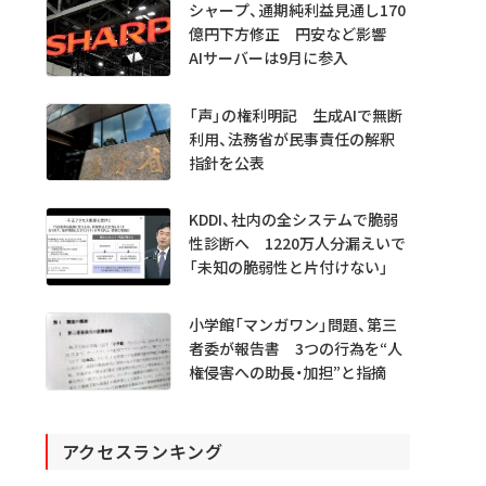
シャープ、通期純利益見通し170
億円下方修正 円安など影響
AIサーバーは9月に参入
「声」の権利明記 生成AIで無断
利用、法務省が民事責任の解釈
指針を公表
KDDI、社内の全システムで脆弱
性診断へ 1220万人分漏えいで
「未知の脆弱性と片付けない」
小学館「マンガワン」問題、第三
者委が報告書 3つの行為を“人
権侵害への助長・加担”と指摘
アクセスランキング