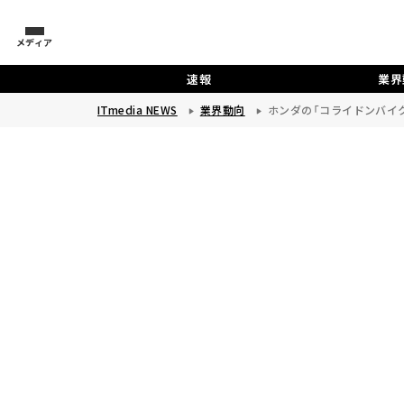
メディア
速報
業界
ITmedia NEWS
業界動向
ホンダの「コライドンバイ