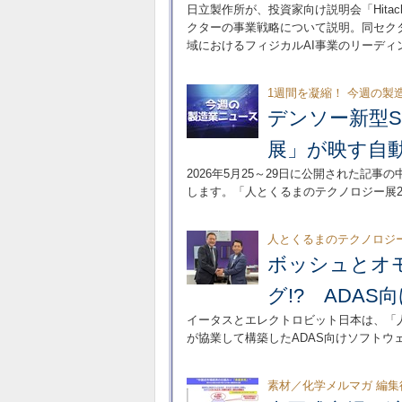
日立製作所が、投資家向け説明会「Hitachi 
クターの事業戦略について説明。同セク
域におけるフィジカルAI事業のリーデ
1週間を凝縮！ 今週の製
デンソー新型S
展」が映す自
2026年5月25～29日に公開された記事
します。「人とくるまのテクノロジー展2
人とくるまのテクノロジー
ボッシュとオ
グ!? ADA
イータスとエレクトロビット日本は、「人と
が協業して構築したADAS向けソフトウ
素材／化学メルマガ 編集