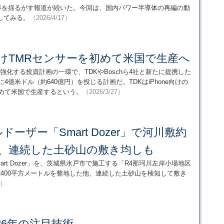
業界を揺るがす報道が続いた。今回は、国内パワー半導体の再編の動
してみる。
（2026/4/17）
le向けTMRセンサーを初めて米国で生産へ
を強化する投資計画の一環で、TDKやBoschら4社と新たに提携した
4億米ドル（約640億円）を投じる計画だ。TDKはiPhone向けの
初めて米国で生産するという。
（2026/3/27）
ーザー「Smart Dozer」で河川敷約
整地、連続した土砂山の敷き均しも
rt Dozer」を、茨城県水戸市で施工する「R4那珂川左岸小場地区
400平方メートルを整地した他、連続した土砂山を検知して敷き
3）
26年の注目技術