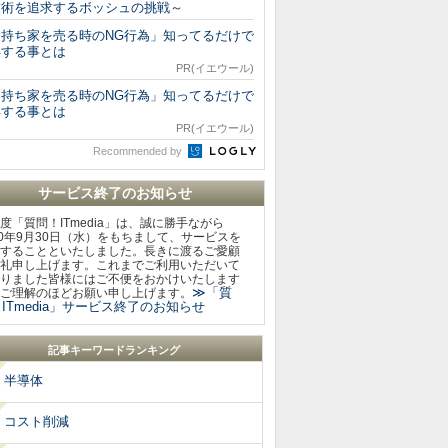
技術を追求するボッシュの挑戦～
「持ち家を売る時のNG行為」知ってるだけで
得する事とは
PR(イエウール)
「持ち家を売る時のNG行為」知ってるだけで
得する事とは
PR(イエウール)
Recommended by
サービス終了のお知らせ
度「質問！ITmedia」は、誠に勝手ながら
20年9月30日（水）をもちまして、サービスを
することといたしました。長きに渡るご愛顧
礼申し上げます。これまでご利用いただいて
りました皆様にはご不便をおかけいたします
≫「質
ご理解のほどお願い申し上げます。
ITmedia」サービス終了のお知らせ
記事キーワードランキング
半導体
コスト削減