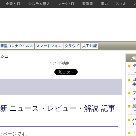
企業とIT
システム導入
マーケ×IT
製造業
電力
スマホ
新型コロナウイルス
スマートフォン
クラウド
人工知能
ッシュ
推
N
に
生
は
新 ニュース・レビュー・解説 記事
は
た
たページです。