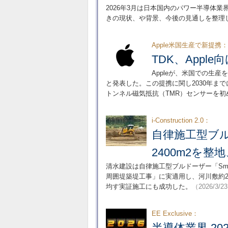
2026年3月は日本国内のパワー半導体
きの現状、や背景、今後の見通しを整理
Apple米国生産で新提携：
TDK、App
Appleが、米国での生産
と発表した。この提携に関し2030年までに
トンネル磁気抵抗（TMR）センサーを
i-Construction 2.0：
自律施工型ブルド
2400m2を
清水建設は自律施工型ブルドーザー「Sma
周囲堤築堤工事」に実適用し、河川敷約2
均す実証施工にも成功した。
（2026/3/2
EE Exclusive：
半導体業界 20