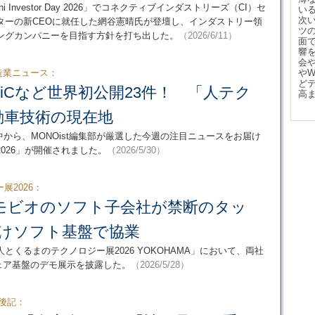
Investor Day 2026」でコネクティブインダストリーズ（CI）セ
い
次
ターの新CEOに就任した網谷憲晴氏が登壇し、インダストリー領
ツ
ィングカンパニーを目指す方針を打ち出した。
（2026/6/11）
面
響
会
造業ニュース：
や
ど
iCなど世界初公開23件！ 「人テク
高
動車技術の現在地
の中から、MONOist編集部が厳選した今週の注目ニュースをお届け
026」が開催されました。
（2026/5/30）
展2026：
モビオのソフト子会社が禁断のタッ
S向けソフト基盤で協業
くるまのテクノロジー展2026 YOKOHAMA」において、両社
ェア基盤のデモ展示を披露した。
（2026/5/28）
後記：