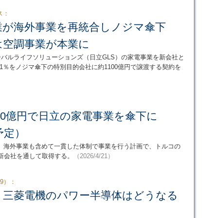
ス：
業が海外事業を再統合しノジマ傘下
は空調事業が本業に
ーバルライフソリューションズ（日立GLS）の家電事業を新会社と
1％をノジマ傘下の特別目的会社に約1100億円で譲渡する契約を
100億円で日立の家電事業を傘下に
予定）
。海外事業も含めて一貫した体制で事業を行う計画で、トルコの
分も新会社を通して取得する。
（2026/4/21）
9）：
・三菱電機のパワー半導体はどうなる