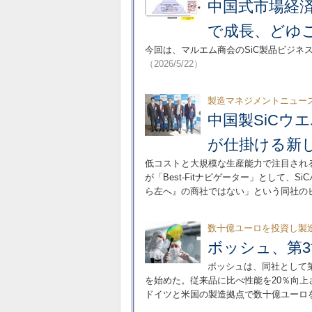
中国式市場経
で成長、どゆ
今回は、マルエム商会のSiC製品ビジネ
（2026/5/22）
製造マネジメントニュー
中国製SiCウ
が仕掛ける新
低コストと大規模な生産能力で注目され
が「Best-Fitナビゲーター」として、
ら左へ』の商社ではない」という同社の
数十億ユーロを投資し製
ボッシュ、第3
ボッシュは、同社として第
を始めた。従来品に比べ性能を20％向
ドイツと米国の製造拠点で数十億ユーロ