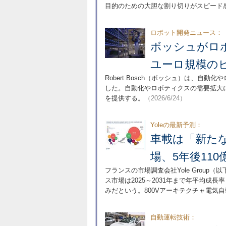
目的のための大胆な割り切りがスピード
ロボット開発ニュース：
ボッシュがロ
ユーロ規模の
Robert Bosch（ボッシュ）は、
した。自動化やロボティクスの需要拡大
を提供する。
（2026/6/24）
Yoleの最新予測：
車載は「新たな
場、5年後11
フランスの市場調査会社Yole Group
ス市場は2025～2031年まで年平均成長
みだという。800Vアーキテクチャ電気
自動運転技術：