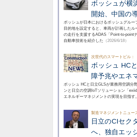
ボッシュが横
開始、中国の
ボッシュが日本におけるボッシュグルー
目的地を設定すると、車両が計画したル
の走行を支援するADAS「Point-to-
自動車技術を紹介した
（2026/6/18）
次世代のスマートビル：
ボッシュ HC
障予兆やエネ
ボッシュ HCと日立GLSが業務用空調
ンと日立の空調IoTソリューション「ex
エネルギーマネジメントの実現を目指す
製造マネジメントニュー
日立のCIセク
へ、独自エッジ