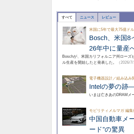
すべて
ニュース
レビュー
米国に5年で最大75億ド
Bosch、米
26年中に量産
Boschが、米国カリフォルニア州ローズ
ル生産を開始したと発表した。
（2026/7
電子機器設計／組み込み
Intelの夢
いまは亡きあのDRAM
モビリティメルマガ 編集
中国自動車メー
ード”の驚異