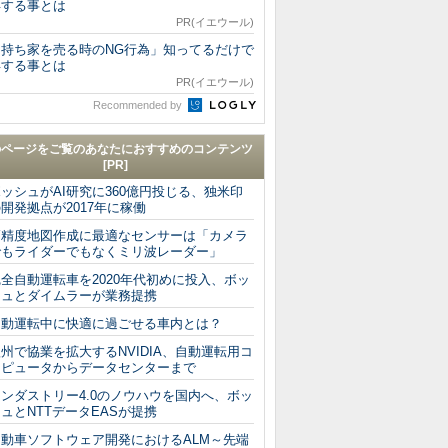
得する事とは
PR(イエウール)
「持ち家を売る時のNG行為」知ってるだけで
得する事とは
PR(イエウール)
Recommended by
のページをご覧のあなたにおすすめのコンテンツ
[PR]
ッシュがAI研究に360億円投じる、独米印
開発拠点が2017年に稼働
高精度地図作成に最適なセンサーは「カメラ
でもライダーでもなくミリ波レーダー」
全自動運転車を2020年代初めに投入、ボッ
シュとダイムラーが業務提携
自動運転中に快適に過ごせる車内とは？
州で協業を拡大するNVIDIA、自動運転用コ
ンピュータからデータセンターまで
インダストリー4.0のノウハウを国内へ、ボッ
ュとNTTデータEASが提携
自動車ソフトウェア開発におけるALM～先端