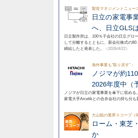
製造マネジメントニュー
日立の家電事
へ、日立GLS
日立製作所は、100％子会社の日立グロ
して分離するとともに、新会社株式の80.
締結したと発表した。
（2026/4/22）
海外事業も“取り戻す”：
ノジマが約1
2026年度中（
ノジマが日立の家電事業を傘下に収める
家電大手Arcelikとの合弁会社の持ち
大山聡の業界スコープ（9
ローム・東芝
か