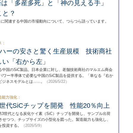
済は「多産多死」と「神の見える手」
こと？
スに関連する中国の市場動向について、つらつら語っています。
ス：
エハーの安さと驚く生産規模 技術商社
しい「右から左」
る中国のSiC製品。日本企業に対し、老舗技術商社のマルエム商会
SiCパワー半導体で必要な中国のSiC製品を提供する。「単なる『右か
ビジネスモデルとは……。
（2026/5/22）
造能力強化：
世代SiCチップを開発 性能20％向上
3世代となる炭化ケイ素（SiC）チップを開発し、サンプル出荷
上させつつ、チップサイズの小型化を図った。製造能力も強化し、
を投資する。
（2026/5/9）