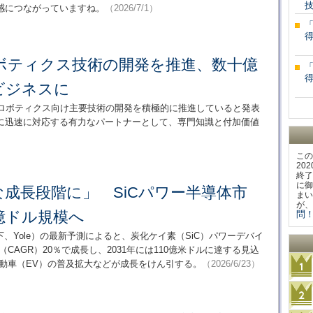
感につながっていますね。
（2026/7/1）
ボティクス技術の開発を推進、数十億
ビジネスに
自動化やロボティクス向け主要技術の開発を積極的に推進していると発表
に迅速に対応する有力なパートナーとして、専門知識と付加価値
この
20
終了
に御
成長段階に」 SiCパワー半導体市
まい
が、
0億ドル規模へ
問！
（以下、Yole）の最新予測によると、炭化ケイ素（SiC）パワーデバイ
率（CAGR）20％で成長し、2031年には110億米ドルに達する見込
自動車（EV）の普及拡大などが成長をけん引する。
（2026/6/23）