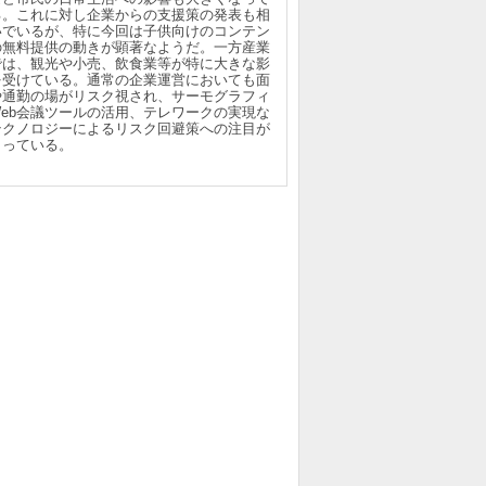
る。これに対し企業からの支援策の発表も相
いでいるが、特に今回は子供向けのコンテン
の無料提供の動きが顕著なようだ。一方産業
では、観光や小売、飲食業等が特に大きな影
を受けている。通常の企業運営においても面
や通勤の場がリスク視され、サーモグラフィ
Web会議ツールの活用、テレワークの実現な
テクノロジーによるリスク回避策への注目が
まっている。