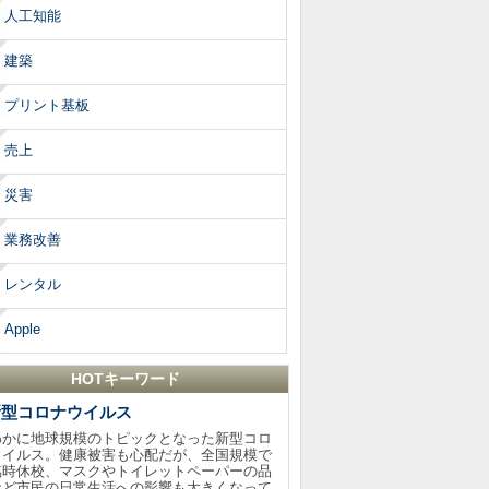
人工知能
建築
プリント基板
売上
災害
業務改善
レンタル
Apple
HOTキーワード
新型コロナウイルス
わかに地球規模のトピックとなった新型コロ
ウイルス。健康被害も心配だが、全国規模で
臨時休校、マスクやトイレットペーパーの品
など市民の日常生活への影響も大きくなって