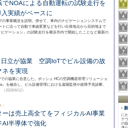
浜でNOAによる自動運転の試験走行を
導入実績がベースに
プの事業概況を説明。併せて、車内のナビゲーションシステムで
ートに沿って自動で車線変更などを行い出発地点から目的地まで
pointナビゲーション」の試験走行を横浜市内で開始したことなど最新の
と日立が協業 空調IoTでビル設備の故
マネを実現
分野での協業に合意した。ボッシュ HCの空調機器管理ソリューショ
iida」を融合し、ビル設備管理における遠隔監視や故障予兆診断、
。
（2026/6/12）
ス：
ターは売上高全てをフィジカルAI事業
に
ナ
AI半導体で強化
の
薄