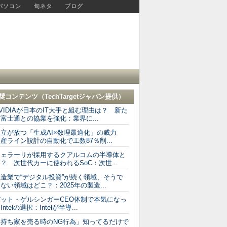
パソコン
旬ネタ
ブログ
奨コンテンツ（
TechTargetジャパン
提供）
VIDIAが日本のIT大手と組む理由は？ 新た
富士通との協業を強化：業界に...
日立が放つ「生成AI×数理最適化」の威力
産ライン設計の自動化で工数87％削...
フェラーリが採用するクアルコムの半導体と
？ 次世代カーに使われるSoC：次世...
製造業で“デジタル投資”が続く領域、そうで
ない領域はどこ？：2025年の製造...
パット・ゲルシンガーCEO体制で本気になっ
Intelの選択：Intelが半導...
「持ち家を売る時のNG行為」知ってるだけで