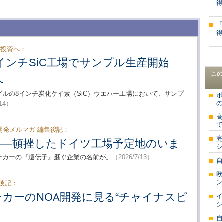
ル投資へ：
国8インチSiC工場でサンプル生産開始
こ
へ
ビルの8インチ炭化ケイ素（SiC）ウエハー工場において、サンプ
ボ
の
/14）
開発メルマガ 編集後記：
完
の跡――頓挫したドイツ工場予定地のいま
メーカーの『遺伝子』継ぐ企業の名前が。
（2026/7/13）
欧
後記：
カーのNOA開発に見る“チャイナスピ
シ