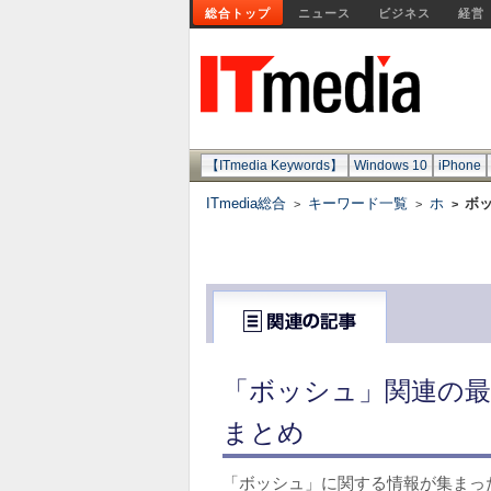
総合トップ
ニュース
ビジネス
経営
【ITmedia Keywords】
Windows 10
iPhone
ITmedia総合
キーワード一覧
ホ
ボ
>
>
>
「ボッシュ」関連の最
まとめ
「ボッシュ」に関する情報が集まっ