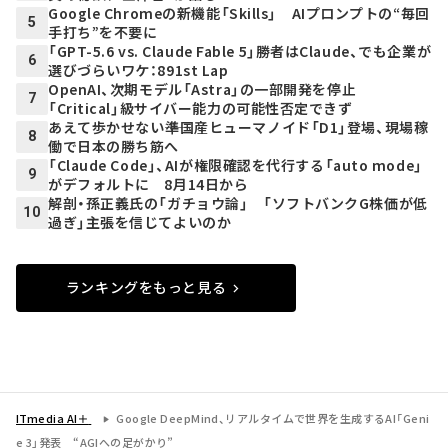
Google Chromeの新機能「Skills」 AIプロンプトの“毎回
5
手打ち”を不要に
「GPT-5.6 vs. Claude Fable 5」勝者はClaude、でも企業が
6
選びづらいワケ：891st Lap
OpenAI、次期モデル「Astra」の一部開発を停止
7
「Critical」級サイバー能力の可能性否定できず
あえて歩かせない――準国産ヒューマノイド「D1」登場、現場稼
8
働で日本の勝ち筋へ
「Claude Code」、AIが権限確認を代行する「auto mode」
9
がデフォルトに 8月14日から
解剖・孫正義氏の「ガチョウ論」 「ソフトバンクG株価が低
10
過ぎ」主張を信じてよいのか
ランキングをもっと見る
ITmedia AI＋
Google DeepMind、リアルタイムで世界を生成するAI「Geni
e 3」発表 “AGIへの足がかり”