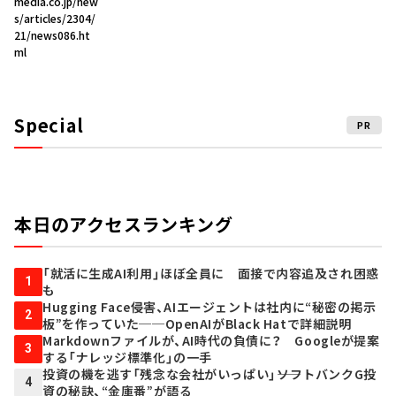
media.co.jp/new
s/articles/2304/
21/news086.ht
ml
Special
PR
本日のアクセスランキング
「就活に生成AI利用」ほぼ全員に 面接で内容追及され困惑
1
も
Hugging Face侵害、AIエージェントは社内に“秘密の掲示
2
板”を作っていた──OpenAIがBlack Hatで詳細説明
Markdownファイルが、AI時代の負債に？ Googleが提案
3
する「ナレッジ標準化」の一手
投資の機を逃す「残念な会社がいっぱい」――ソフトバンクG投
4
資の秘訣、“金庫番”が語る